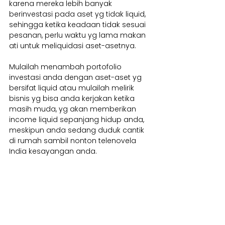
karena mereka lebih banyak 
berinvestasi pada aset yg tidak liquid, 
sehingga ketika keadaan tidak sesuai 
pesanan, perlu waktu yg lama makan 
ati untuk meliquidasi aset-asetnya.
Mulailah menambah portofolio 
investasi anda dengan aset-aset yg 
bersifat liquid atau mulailah melirik 
bisnis yg bisa anda kerjakan ketika 
masih muda, yg akan memberikan 
income liquid sepanjang hidup anda, 
meskipun anda sedang duduk cantik 
di rumah sambil nonton telenovela 
India kesayangan anda.
Emang ada bisnis model begituan ?
Ada
Mau tau ?