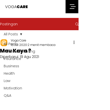
VOGA
CARE
Postingan
All Posts
Voga Care
All Posts
15 Jul 2020
2 menit membaca
Mau Kaya ?
Financial Planning
Diperbarui:
19 Agu 2021
Insurance
Business
Health
Law
Motivation
Q&A