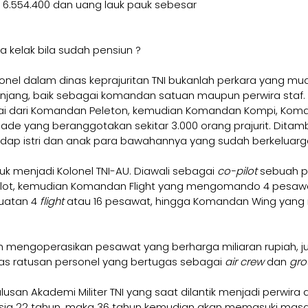
. 6.554.400 dan uang lauk pauk sebesar 
 kelak bila sudah pensiun ?
nel dalam dinas keprajuritan TNI bukanlah perkara yang muda
anjang, baik sebagai komandan satuan maupun perwira staf. 
ulai dari Komandan Peleton, kemudian Komandan Kompi, Kom
de yang beranggotakan sekitar 3.000 orang prajurit. Ditamb
dap istri dan anak para bawahannya yang sudah berkeluarg
uk menjadi Kolonel TNI-AU. Diawali sebagai 
co-pilot 
sebuah p
pilot, kemudian Komandan Flight yang mengomando 4 pesaw
uatan 4 
flight 
atau 16 pesawat, hingga Komandan Wing yan
 mengoperasikan pesawat yang berharga miliaran rupiah, j
s ratusan personel yang bertugas sebagai 
air crew 
dan 
gro
lulusan Akademi Militer TNI yang saat dilantik menjadi perwir
usia 22 tahun, maka 36 tahun kemudian akan memasuki masa