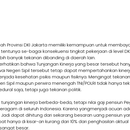
ntah Provinsi DKI Jakarta memiliki kemampuan untuk membaya
an tentunya se-bagai konsekuensi tingkat pekerjaan di level DKI
ebih banyak tekanan dibanding di daerah lain.
 perhatikan bahwa Tunjangan Kinerja yang besar tersebut han
wai Negeri Sipil tersebut tetap dapat mempertahankan kiner
enjada kesehatan psikis maupun fisiknya. Mengingat tekanan
ri Sipil maupun perwira menengah TNI/POLRI tidak hanya teka
dural saja, tetapi juga tekanan politik.
 tunjangan kinerja berbeda-beda, tetapi nilai gaji pensiun P
 seragam di seluruh Indonesia. Karena yangmenjadi acuan ada
 Jadi dapat dihitung dari sekarang besaran uang pensiun yan
at hanya di kisar-an kurang dari 10% dari penghasilan aktual t
sangat besar. 