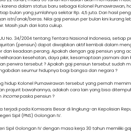
 karena dalam status baru sebagai Kolonel Purnawirawan, h
ap bulan yang jumlahnya sekitar Rp. 4,5 juta. Dari hasil pen
an istri/anak/beras. Nilai gaji pensiun per bulan kini kurang le
r. Masih jauh dari kata cukup.
0 UU No. 34/2004 tentang Tentara Nasional Indonesia, setiap pr
ajuritan (pensiun) dapat diwajibkan aktif kembali dalam men
er dan keadaan perang. Apakah dengan gaji pensiun yang ada
liharaan kesehatan, daya pikir, kesamaptaan jasmani dan 
an perwira tersebut ? Apakah gaji pensiun tersebut sudah 
ngabdian seumur hidupnya bagi bangsa dan negara ?
 hidup Kolonel Purnawirawan tersebut yang pernah memimpi
uan prajurit bawahannya, adakah cara lain yang bisa ditempu
n 
income 
paska pensiun ? 
 terjadi pada Komisaris Besar di lingkung-an Kepolisian Repu
geri Sipil (PNS) Golongan IV. 
i Sipil Golongan IV dengan masa kerja 30 tahun memiliki gaji