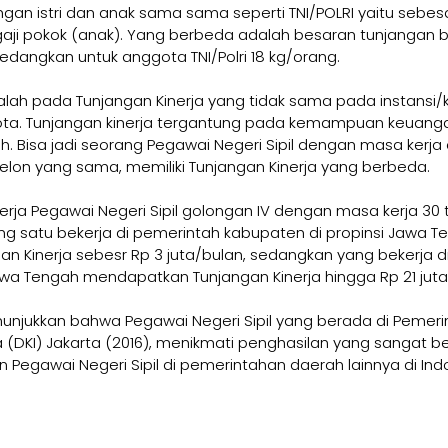
angan istri dan anak sama sama seperti TNI/POLRI yaitu sebesar
 gaji pokok (anak). Yang berbeda adalah besaran tunjangan be
sedangkan untuk anggota TNI/Polri 18 kg/orang.
lah pada Tunjangan Kinerja yang tidak sama pada instansi/
ta. Tunjangan kinerja tergantung pada kemampuan keuang
h. Bisa jadi seorang Pegawai Negeri Sipil dengan masa kerja
lon yang sama, memiliki Tunjangan Kinerja yang berbeda.
nerja Pegawai Negeri Sipil golongan IV dengan masa kerja 30
g satu bekerja di pemerintah kabupaten di propinsi Jawa T
 Kinerja sebesr Rp 3 juta/bulan, sedangkan yang bekerja di
awa Tengah mendapatkan Tunjangan Kinerja hingga Rp 21 juta
nunjukkan bahwa Pegawai Negeri Sipil yang berada di Pemerin
 (DKI) Jakarta (2016), menikmati penghasilan yang sangat bes
n Pegawai Negeri Sipil di pemerintahan daerah lainnya di Ind