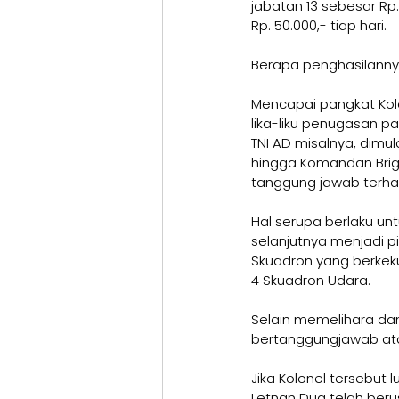
jabatan 13 sebesar Rp
Rp. 50.000,- tiap hari. 
Berapa penghasilannya
Mencapai pangkat Kolo
lika-liku penugasan p
TNI AD misalnya, dim
hingga Komandan Briga
tanggung jawab terha
Hal serupa berlaku unt
selanjutnya menjadi 
Skuadron yang berkek
4 Skuadron Udara. 
Selain memelihara dan
bertanggungjawab ata
Jika Kolonel tersebut 
Letnan Dua telah ber