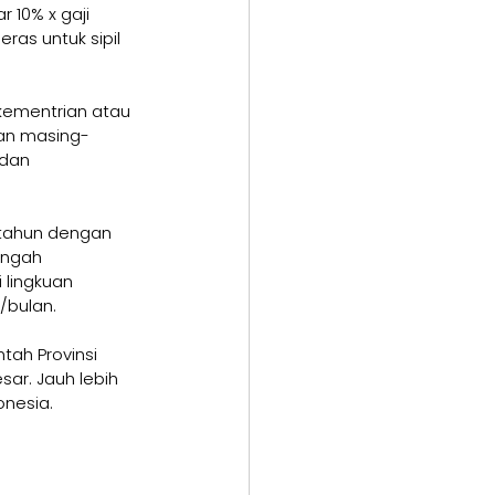
 10% x gaji 
ras untuk sipil 
kementrian atau 
an masing-
 dan 
 tahun dengan 
engah 
 lingkuan 
/bulan. 
tah Provinsi 
ar. Jauh lebih 
onesia. 