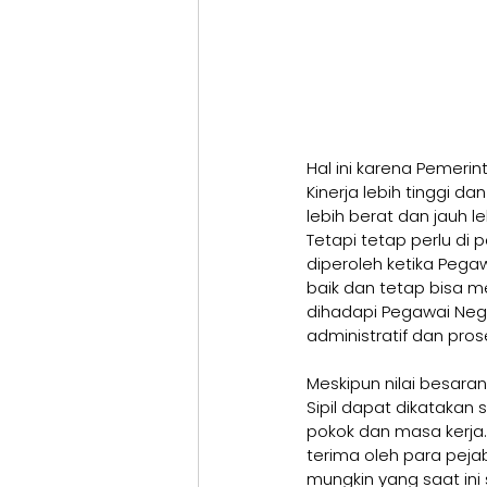
Hal ini karena Pemeri
Kinerja lebih tinggi d
lebih berat dan jauh l
Tetapi tetap perlu di
diperoleh ketika Pega
baik dan tetap bisa m
dihadapi Pegawai Nege
administratif dan prose
Meskipun nilai besaran
Sipil dapat dikatakan
pokok dan masa kerja.
terima oleh para pejab
mungkin yang saat ini 