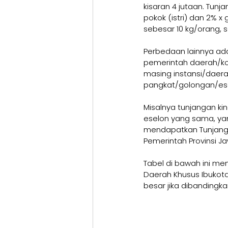
kisaran 4 jutaan. Tunj
pokok (istri) dan 2% x
sebesar 10 kg/orang, 
Perbedaan lainnya ada
pemerintah daerah/ko
masing instansi/daera
pangkat/golongan/ese
Misalnya tunjangan ki
eselon yang sama, yan
mendapatkan Tunjangan
Pemerintah Provinsi J
Tabel di bawah ini me
Daerah Khusus Ibukota
besar jika dibandingka