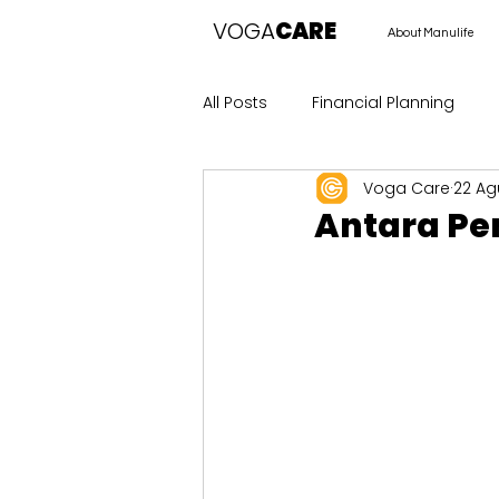
VOGA
CARE
About Manulife
All Posts
Financial Planning
Voga Care
22 Ag
Antara Pe