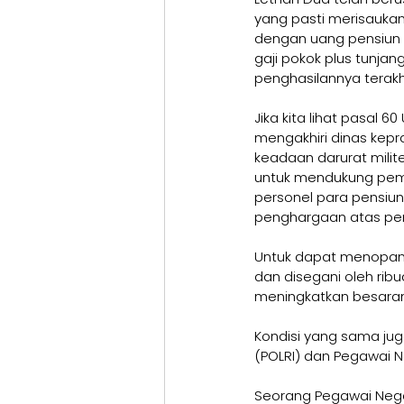
yang pasti merisaukan
dengan uang pensiun ti
gaji pokok plus tunjang
penghasilannya terakhi
Jika kita lihat pasal 6
mengakhiri dinas kepr
keadaan darurat milit
untuk mendukung peme
personel para pensiun
penghargaan atas pe
Untuk dapat menopang
dan disegani oleh rib
meningkatkan besara
Kondisi yang sama juga
(POLRI) dan Pegawai Ne
Seorang Pegawai Neger