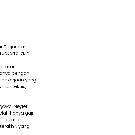
r Tunjangan 
 Jakarta jauh 
ya akan 
janya dengan 
 pekerjaan yang 
nan teknis, 
egawai Negeri 
lah hanya gaji 
g akan di 
erakhir, yang 