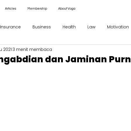
Articles
Membership
About Voga
Insurance
Business
Health
Law
Motivation
u 2021
3 menit membaca
ngabdian dan Jaminan Purn