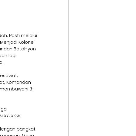
h. Pasti melalui 
Menjadi Kolonel 
andan Batal-yon 
ah lagi 
a.
esawat, 
at, Komandan 
g membawahi 3-
uga 
und crew
.
a dengan pangkat 
 pensiun. Masa 