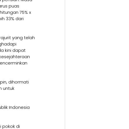
arus puas 
ghitungan 75% x 
bih 33% dari 
ajurit yang telah 
ghadapi 
 kini dapat 
kesejahteraan 
mencerminkan 
n, dihormati 
h untuk 
blik Indonesia 
 pokok di 