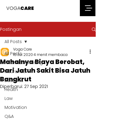
VOGA
CARE
Postingan
All Posts
Voga Care
All Posts
15 Jul 2020
4 menit membaca
Mahalnya Biaya Berobat,
Financial Planning
Dari Jatuh Sakit Bisa Jatuh
Insurance
Bangkrut
Business
Diperbarui:
27 Sep 2021
Health
Law
Motivation
Q&A