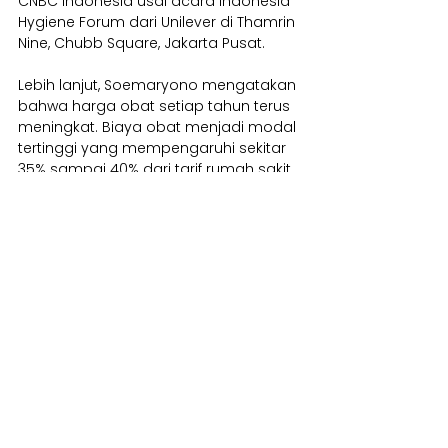
CNBC Indonesia usai acara Indonesia 
Hygiene Forum dari Unilever di Thamrin 
Nine, Chubb Square, Jakarta Pusat.
Lebih lanjut, Soemaryono mengatakan 
bahwa harga obat setiap tahun terus 
meningkat. Biaya obat menjadi modal 
tertinggi yang mempengaruhi sekitar 
35% sampai 40% dari tarif rumah sakit. 
Soemaryono juga menuturkan kalau 
rumah sakit swasta semua modal 
menggunakan dana pribadi. Berbeda 
dengan rumah sakit pemerintah yang 
memiliki berbagai subsidi termasuk 
pembelian alat.
"Kalau swasta semua sendiri kalau 
pemerintah ada subsidinya. Semua 
alat kita modal sendiri, kalau 
pemerintah gaji ditanggung, investasi 
alat ditanggung. Untuk balik modal itu 
kan harus ada hitungannya," 