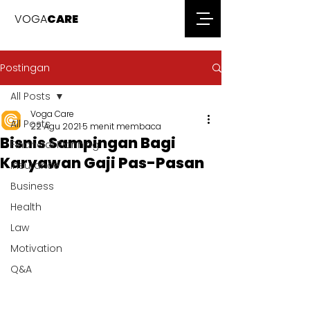
VOGA
CARE
Postingan
All Posts
Voga Care
All Posts
22 Agu 2021
5 menit membaca
Bisnis Sampingan Bagi
Financial Planning
Karyawan Gaji Pas-Pasan
Insurance
Business
Health
Law
Motivation
Q&A