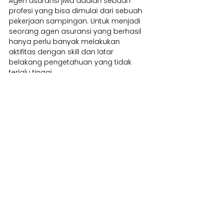
Agen asuransi jiwa adalah sebuah 
profesi yang bisa dimulai dari sebuah 
pekerjaan sampingan. Untuk menjadi 
seorang agen asuransi yang berhasil 
hanya perlu banyak melakukan 
aktifitas dengan skill dan latar 
belakang pengetahuan yang tidak 
terlalu tinggi. 
Mengapa ? Hal ini karena market untuk 
asuransi jiwa masih sangat tinggi 
dengan tingkat persaingan yang 
rendah. Market yang tinggi karena 
prosentasi penduduk Indonesia yang 
sudah memiliki asuransi jiwa masih 
dibawah 1% dan premi asuransi 
terendah Rp100 ribu masih bisa 
dijangkau oleh semua lapisan 
masyarakat di Indonesia.
Komisi yang akan diberikan 
perusahaan asuransi kepada anda 