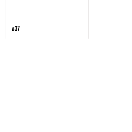
a37
Masih ada anak laki- laki dari
saudara kandung laki- laki?
Read More