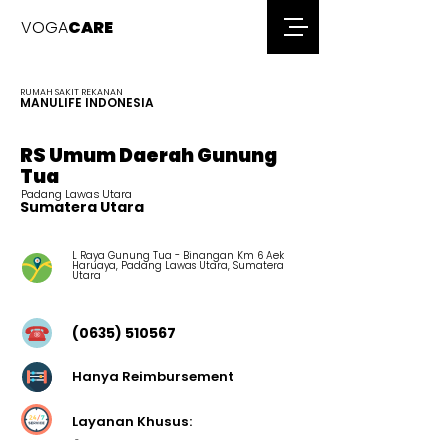
VOGA
CARE
RUMAH SAKIT REKANAN
MANULIFE INDONESIA
RS Umum Daerah Gunung
Tua
Padang Lawas Utara
Sumatera Utara
L Raya Gunung Tua - Binangan Km 6 Aek
Haruaya, Padang Lawas Utara, Sumatera
Utara
(0635) 510567
Hanya Reimbursement
Layanan Khusus:
-