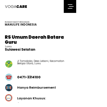
VOGA
CARE
RUMAH SAKIT REKANAN
MANULIFE INDONESIA
RS Umum Daerah Batara
Guru
Luwu
Sulawesi Selatan
Jl Tomakaka, Desa Lebani, Kecamatan
Belopa Utara, Luwu
0471-3314100
Hanya Reimbursement
Layanan Khusus:
-