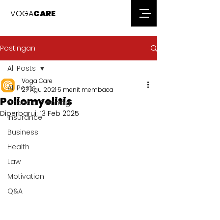
VOGA
CARE
Postingan
All Posts
Voga Care
All Posts
27 Agu 2021
5 menit membaca
Poliomyelitis
Financial Planning
Diperbarui:
13 Feb 2025
Insurance
Business
Health
Law
Motivation
Q&A