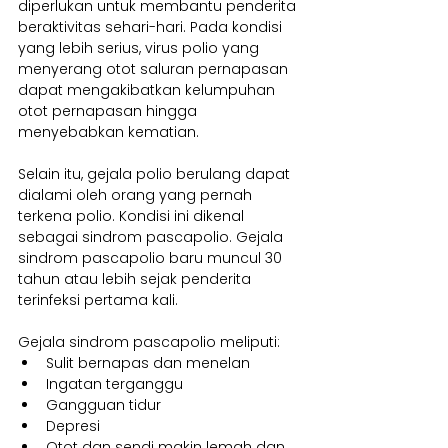
diperlukan untuk membantu penderita 
beraktivitas sehari-hari. Pada kondisi 
yang lebih serius, virus polio yang 
menyerang otot saluran pernapasan 
dapat mengakibatkan kelumpuhan 
otot pernapasan hingga 
menyebabkan kematian.
Selain itu, gejala polio berulang dapat 
dialami oleh orang yang pernah 
terkena polio. Kondisi ini dikenal 
sebagai sindrom pascapolio. Gejala 
sindrom pascapolio baru muncul 30 
tahun atau lebih sejak penderita 
terinfeksi pertama kali.
Gejala sindrom pascapolio meliputi:
Sulit bernapas dan menelan
Ingatan terganggu
Gangguan tidur
Depresi
Otot dan sendi makin lemah dan 