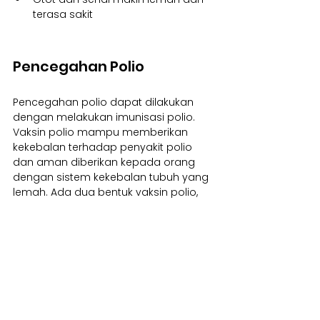
terasa sakit
Pencegahan Polio
Pencegahan polio dapat dilakukan 
dengan melakukan imunisasi polio. 
Vaksin polio mampu memberikan 
kekebalan terhadap penyakit polio 
dan aman diberikan kepada orang 
dengan sistem kekebalan tubuh yang 
lemah. Ada dua bentuk vaksin polio, 
yaitu suntik (IPV) dan obat tetes mulut 
(OPV).
Polio dalam bentuk obat tetes mulut 
(OPV-0) diberikan kepada bayi sesaat 
setelah lahir. Selanjutnya, vaksin polio 
akan diberikan sebanyak empat dosis, 
baik dalam bentuk suntik (IPV) atau 