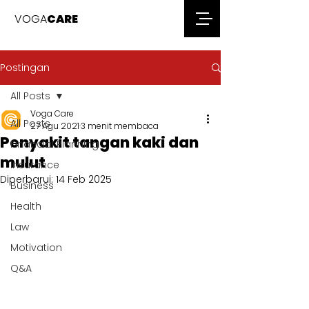
VOGA
CARE
Postingan
All Posts
Voga Care
All Posts
27 Agu 2021
3 menit membaca
Penyakit tangan kaki dan
Financial Planning
mulut
Insurance
Diperbarui:
14 Feb 2025
Business
Health
Law
Motivation
Q&A