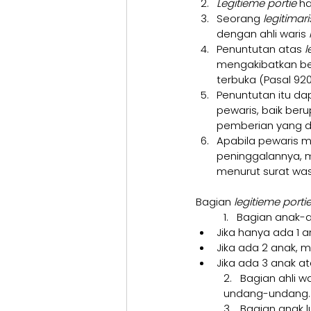
Legitieme portie 
ha
Seorang 
legitimari
dengan ahli waris 
Penuntutan atas 
l
mengakibatkan ber
terbuka (Pasal 92
Penuntutan itu da
pewaris, baik ber
pemberian yang di
Apabila pewaris m
peninggalannya, 
menurut surat was
Bagian 
legitieme portie
1.   Bagian anak-
Jika hanya ada 1 
Jika ada 2 anak,
Jika ada 3 anak a
2.   Bagian ahli 
undang-undang.
3.   Bagian anak 