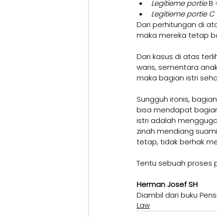
Legitieme portie 
B 
Legitieme portie C 
Dari perhitungan di at
maka mereka tetap bol
Dari kasus di atas ter
waris, sementara anak
maka bagian istri seharu
Sungguh ironis, bagia
bisa mendapat bagian 
istri adalah menggug
zinah mendiang suami
tetap, tidak berhak m
Tentu sebuah proses 
Herman Josef SH
Diambil dari buku Pens
Law