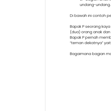
undang-undang.
Di bawah ini contoh p
Bapak P seorang kaya 
(dua) orang anak dan h
Bapak P pernah membu
“teman dekatnya” yaitu
Bagaimana bagian mas