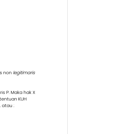
s non 
legitimaris 
is P. Maka hak X 
etentuan KUH 
 atau :