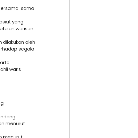
 bersama-sama 
asiat yang 
telah warisan 
dilakukan oleh 
terhadap segala 
arta 
hli waris 
ng
-undang
ian menurut 
an menurut 