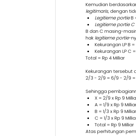
Kemudian berdasarkan 
legitimaris
, dengan ti
Legitieme portie 
B 
Legitieme portie C 
B dan C masing-masing
hak 
legitieme portie
-ny
Kekurangan LP B = 1/
Kekurangan LP C = 1/
Total = Rp 4 Milliar
Kekurangan tersebut d
2/3 - 2/9 = 6/9 - 2/9 = 4
Sehingga pembagianny
X = 2/9 x Rp 9 Millia
A = 1/9 x Rp 9 Milliar
B = 1/3 x Rp 9 Milliar
C = 1/3 x Rp 9 Millia
Total = Rp 9 Milliar
Atas perhitungan pemb