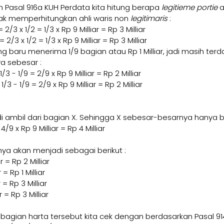
Pasal 916a KUH Perdata kita hitung berapa 
legitieme portie 
a
dak memperhitungkan ahli waris non 
legitimaris 
:
= 2/3 x 1/2 = 1/3 x Rp 9 Milliar = Rp 3 Milliar
= 2/3 x 1/2 = 1/3 x Rp 9 Milliar = Rp 3 Milliar
 baru menerima 1/9 bagian atau Rp 1 Milliar, jadi masih ter
a sebesar :
3 - 1/9 = 2/9 x Rp 9 Milliar = Rp 2 Milliar
3 - 1/9 = 2/9 x Rp 9 Milliar = Rp 2 Milliar 
i ambil dari bagian X. Sehingga X sebesar-besarnya hanya 
/9 x Rp 9 Milliar = Rp 4 Milliar 
a akan menjadi sebagai berikut : 
r = Rp 2 Milliar 
 = Rp 1 Milliar 
 = Rp 3 Milliar 
r = Rp 3 Milliar 
agian harta tersebut kita cek dengan berdasarkan Pasal 914