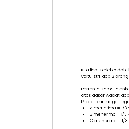
Kita lihat terlebih da
yaitu istri, ada 2 orang
Pertama-tama jalankan
atas dasar wasiat adal
Perdata untuk golongan
A menerima = 1/3 x 1
B menerima = 1/3 x 1
C menerima = 1/3 x 1