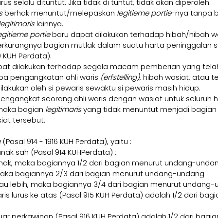
rus selalu dituntut. Jika tidak di tuntut, tidak akan diperoleh.
s 
berhak menuntut/melepaskan 
legitieme portie
-nya tanpa
legitimaris 
lainnya.
egitieme portie 
baru dapat dilakukan terhadap hibah/hibah w
kurangnya bagian mutlak dalam suatu harta peninggalan se
0 KUH Perdata).
pat dilakukan terhadap segala macam pemberian yang telah 
upa pengangkatan ahli waris 
(erfstelling)
, hibah wasiat, atau 
lakukan oleh si pewaris sewaktu si pewaris masih hidup.
engangkat seorang ahli waris dengan wasiat untuk seluruh h
maka bagian 
legitimaris 
yang tidak menuntut menjadi bagian a
iat tersebut.
 
(Pasal 914 - 1916 KUH Perdata), yaitu :
anak sah (Pasal 914 KUHPerdata) :
anak, maka bagiannya 1/2 dari bagian menurut undang-unda
 maka bagiannya 2/3 dari bagian menurut undang-undang
tau lebih, maka bagiannya 3/4 dari bagian menurut undang
waris lurus ke atas (Pasal 915 KUH Perdata) adalah 1/2 dari bag
luar perkawinan (Pasal 916 KUH Perdata) adalah 1/2 dari bagi