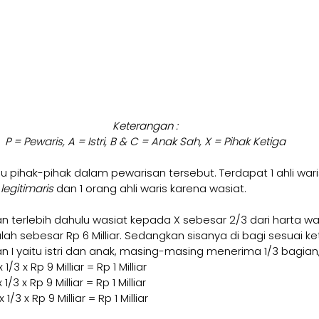
Keterangan :
P = Pewaris, A = Istri, B & C = Anak Sah, X = Pihak Ketiga
hulu pihak-pihak dalam pewarisan tersebut. Terdapat 1 ahli wari
 
legitimaris 
dan 1 orang ahli waris karena wasiat. 
 terlebih dahulu wasiat kepada X sebesar 2/3 dari harta war
ah sebesar Rp 6 Milliar. Sedangkan sisanya di bagi sesuai k
 I yaitu istri dan anak, masing-masing menerima 1/3 bagian,
/3 x Rp 9 Milliar = Rp 1 Milliar 
/3 x Rp 9 Milliar = Rp 1 Milliar 
/3 x Rp 9 Milliar = Rp 1 Milliar 