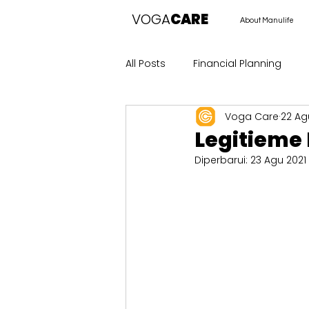
VOGA
CARE
About Manulife
All Posts
Financial Planning
Voga Care
22 Ag
Legitieme 
Diperbarui:
23 Agu 2021