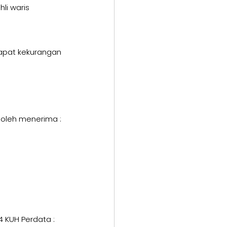
hli waris 
dapat kekurangan 
boleh menerima : 
 KUH Perdata :