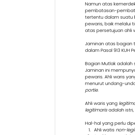
Namun atas kemerdek
pembatasan-pembatas
tertentu dalam suatu b
pewaris, baik melalui
atas persetujuan ahli
Jaminan atas bagian t
dalam Pasal 913 KUH Pe
Bagian Mutlak adalah s
Jaminan ini mempunyai 
pewaris. Ahli waris yan
menurut undang-unda
portie
.
Ahli waris yang 
legitima
legitimaris 
adalah istri
Hal-hal yang perlu dip
Ahli watis 
non-legi