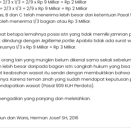
= 2/3 x 1/3 = 2/9 x Rp 9 Milliar = Rp 2 Milliar
= 2/3 x 1/3 = 2/9 x Rp 9 Milliar = Rp 2 Milliar
as, B dan C telah menerima lebih besar dari ketentuan Pasal 
eh menerima 1/3 bagian atau Rp 3 Milliar. 
lihat betapa lemahnya posisi istri yang tidak memilki jaminan 
 dilindungi dengan 
legitieme portie. 
Apabila tidak ada surat wa
snya 1/3 x Rp 9 Milliar = Rp 3 Milliar.
n orang lain yang mungkin belum dikenal sama sekali sebelum
lebih besar daripada bagian istri. Langkah hukum yang bisa 
at keabsahan wasiat itu sendiri dengan membuktikan bahwa
nya. Karena teman zinah yang sudah mendapat keputusan 
endapatkan wasiat (Pasal 909 KUH Perdata). 
pengadilan yang panjang dan melelahkan.
iun dan Waris, Herman Josef SH, 2016