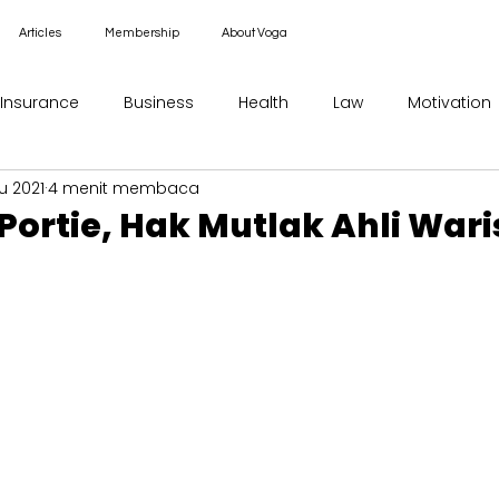
Articles
Membership
About Voga
Insurance
Business
Health
Law
Motivation
u 2021
4 menit membaca
Portie, Hak Mutlak Ahli Wari