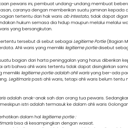
aan pewaris ini, pembuat undang-undang membuat beber
an, caranya dengan memberikan suatu jaminan kepada ahl
agian tertentu dari hak waris 
ab intestato
, tidak dapat diga
 tindakan hukum semasa dia hidup maupun melalui melalui was
 waris yang bersangkutan.
ertentu tersebut di sebut sebagai 
Legitieme Portie 
(Bagian Mu
rdata. Ahli waris yang memiliki 
legitieme portie 
disebut sebag
uatu bagian dari harta peninggalan yang harus diberikan kep
arti bahwa ahli waris tertentu tidak dapat disingkirkan sama
g memiliki 
legitieme portie adalah ahli waris 
yang ber-ada pada
ng. 
Legitimaris 
pasti ahli waris, tetapi ahli waris belum tentu 
ris 
adalah anak-anak sah dan orang tua pewaris. Sedangkan 
, meskipun istri adalah termasuk ke dalam ahli waris Golongan 
erhatikan dalam hal 
legitieme portie :
timaris 
bisa di kesampingkan dengan wasiat.