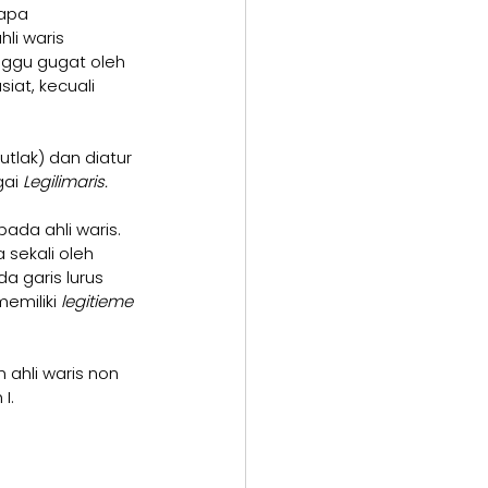
apa 
i waris 
nggu gugat oleh 
iat, kecuali 
tlak) dan diatur 
ai 
Legilimaris.
ada ahli waris. 
 sekali oleh 
 garis lurus 
memiliki 
legitieme 
ahli waris non 
I.