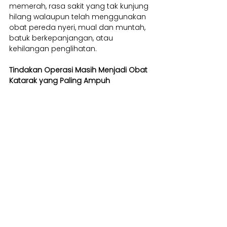
memerah, rasa sakit yang tak kunjung 
hilang walaupun telah menggunakan 
obat pereda nyeri, mual dan muntah, 
batuk berkepanjangan, atau 
kehilangan penglihatan.
Tindakan Operasi Masih Menjadi Obat 
Katarak yang Paling Ampuh
Ada harapan mungkin suatu saat 
obat berupa tetes mata dapat 
dijadikan sebagai obat katarak pada 
manusia. Sejauh ini, obat semacam itu 
masih dalam tahap penelitian 
terhadap hewan. Walau demikian, 
hingga saat ini penanganan katarak 
yang paling aman dan umum 
dilaksanakan adalah melalui tindakan 
operasi.
Katarak adalah penyakit mata yang 