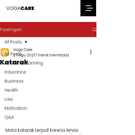
VOGA
CARE
Postingan
All Posts
Voga Care
All Posts
27 Agu 2021
7 menit membaca
Katarak
Financial Planning
Insurance
Business
Health
Law
Motivation
Q&A
Mata katarak terjadi karena lensa 