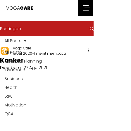
VOGA
CARE
Postingan
All Posts
Voga Care
All Posts
15 Jul 2020
4 menit membaca
Kanker
Financial Planning
Diperbarui:
27 Agu 2021
Insurance
Business
Health
Law
Motivation
Q&A