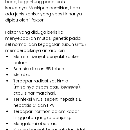
beda, tergantung pada jenis 
kankernya. Meskipun demikian, tidak 
ada jenis kanker yang spesifik hanya 
dipicu oleh 1 faktor.
Faktor yang diduga berisiko 
menyebabkan mutasi genetik pada 
sel normal dan kegagalan tubuh untuk 
memperbaikinya antara lain:
Memiliki riwayat penyakit kanker 
dalam
Berusia di atas 65 tahun.
Merokok.
Terpapar radiasi, zat kimia 
(misalnya asbes atau 
benzene
), 
atau sinar matahari.
Terinfeksi virus, seperti hepatitis B, 
hepatitis C, dan HPV.
Terpapar hormon dalam kadar 
tinggi atau jangka panjang.
Mengalami obesitas.
Kurang banyak bergerak dan tidak 