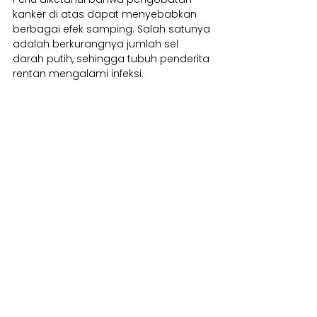
kanker di atas dapat menyebabkan 
berbagai efek samping. Salah satunya 
adalah berkurangnya jumlah sel 
darah putih, sehingga tubuh penderita 
rentan mengalami infeksi.
Pencegahan Kanker
Pada tahun 2014, lebih dari 1,5 juta 
orang Indonesia meninggal karena 
penyakit kanker. Di Indonesia, jenis 
kanker yang menyebabkan kematian 
terbanyak pada pria adalah kanker 
paru-paru, sedangkan jenis kanker 
penyebab kematian terbanyak pada 
wanita adalah kanker payudara.
Oleh karena itu, Kementrian Kesehatan 
Republik Indonesia menggalakkan 
program perilaku 
CERDIK
 untuk 
mencegah kanker. Berikut adalah ini 