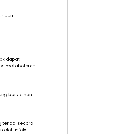
r dari 
dak dapat 
ses metabolisme 
ang berlebihan 
 terjadi secara 
 oleh infeksi 