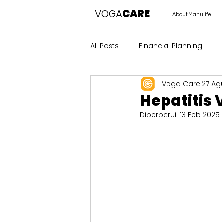
VOGA
CARE
About Manulife
All Posts
Financial Planning
Voga Care
27 Ag
Hepatitis 
Diperbarui:
13 Feb 2025