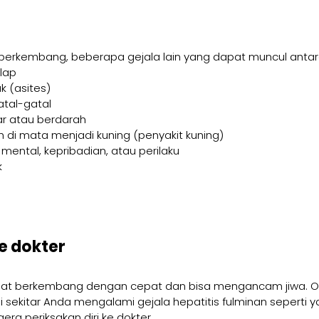
 berkembang, beberapa gejala lain yang dapat muncul antara
lap
 (asites)
atal-gatal
r atau berdarah
ih di mata menjadi kuning (penyakit kuning)
mental, kepribadian, atau perilaku
k
e dokter
apat berkembang dengan cepat dan bisa mengancam jiwa. Ole
i sekitar Anda mengalami gejala hepatitis fulminan seperti y
era periksakan diri ke dokter.