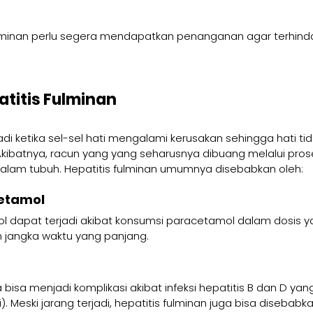
ulminan perlu segera mendapatkan penanganan agar terhinda
titis Fulminan
jadi ketika sel-sel hati mengalami kerusakan sehingga hati ti
Akibatnya, racun yang yang seharusnya dibuang melalui pro
lam tubuh. Hepatitis fulminan umumnya disebabkan oleh:
etamol
 dapat terjadi akibat konsumsi paracetamol dalam dosis y
m jangka waktu yang panjang.
a bisa menjadi komplikasi akibat infeksi hepatitis B dan D yang
 Meski jarang terjadi, hepatitis fulminan juga bisa disebabkan