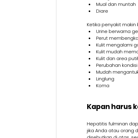
Mual dan muntah
Diare
Ketika penyakit makin
Urine berwarna ge
Perut membengkak
Kulit mengalami g
Kulit mudah mema
Kulit dan area put
Perubahan kondisi 
Mudah mengantu
Linglung
Koma
Kapan harus k
Hepatitis fulminan d
jika Anda atau orang d
disebutkan di atas, seg