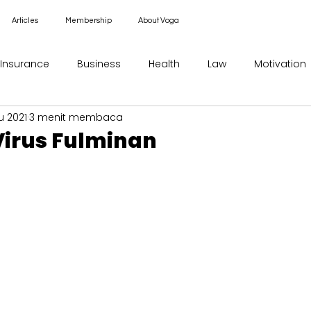
Articles
Membership
About Voga
Insurance
Business
Health
Law
Motivation
u 2021
3 menit membaca
Virus Fulminan