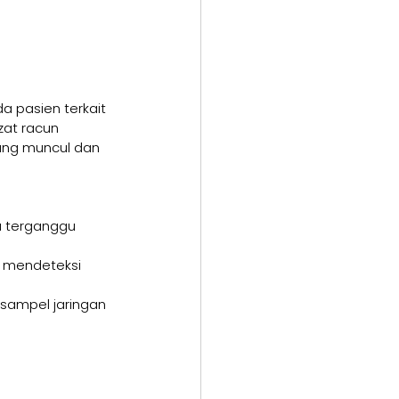
a pasien terkait 
at racun 
yang muncul dan 
a terganggu 
n mendeteksi 
sampel jaringan 