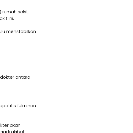
) rumah sakit. 
t ini.
lu menstabilkan 
dokter antara 
atitis fulminan 
kter akan 
jadi akibat 