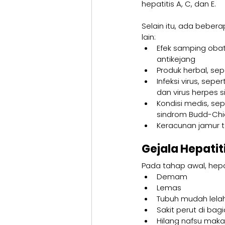
hepatitis A, C, dan E.
Selain itu, ada bebera
lain:
Efek samping obat-
antikejang
Produk herbal, sep
Infeksi virus, sepe
dan virus herpes 
Kondisi medis, sep
sindrom Budd-Chia
Keracunan jamur te
Gejala Hepatit
Pada tahap awal, hepa
Demam
Lemas
Tubuh mudah lela
Sakit perut di bag
Hilang nafsu mak