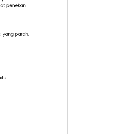
bat penekan 
 yang parah, 
itu: