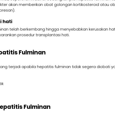
okter akan memberikan obat golongan kortikosteroid atau o
presan).
 hati
ulminan telah berkembang hingga menyebabkan kerusakan hati
arankan prosedur transplantasi hati.
patitis Fulminan
ng terjadi apabila hepatitis fulminan tidak segera diobati ya
ik
patitis Fulminan