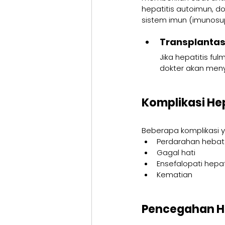
hepatitis autoimun, d
sistem imun (imunosu
Transplantasi
Jika hepatitis f
dokter akan meny
Komplikasi He
Beberapa komplikasi ya
Perdarahan hebat
Gagal hati
Ensefalopati hepat
Kematian
Pencegahan He