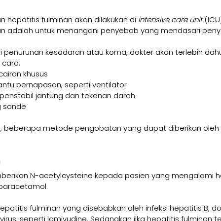
epatitis fulminan akan dilakukan di 
intensive care unit
 (ICU
an adalah untuk menangani penyebab yang mendasari penyaki
 penurunan kesadaran atau koma, dokter akan terlebih dahu
 cara:
cairan khusus
tu pernapasan, seperti ventilator
penstabil jantung dan tekanan darah
 sonde
bil, beberapa metode pengobatan yang dapat diberikan oleh 
n
erikan N-acetylcysteine kepada pasien yang mengalami hep
 paracetamol.
patitis fulminan yang disebabkan oleh infeksi hepatitis B, do
rus, seperti lamivudine. Sedangkan jika hepatitis fulminan ter