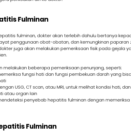
titis Fulminan
atitis fulminan, dokter akan terlebih dahulu bertanya kepad
iwayat penggunaan obat-obatan, dan kemungkinan paparan z
, dokter juga akan melakukan pemeriksaan fisik pada gejala 
ien.
kan melakukan beberapa pemeriksaan penunjang, seperti:
memeriksa fungsi hati dan fungsi pembekuan darah yang bis
ati
ngan USG, CT scan, atau MRI, untuk melihat kondisi hati, da
ti atau organ lain
k mendeteksi penyebab hepatitis fulminan dengan memeriksa 
patitis Fulminan