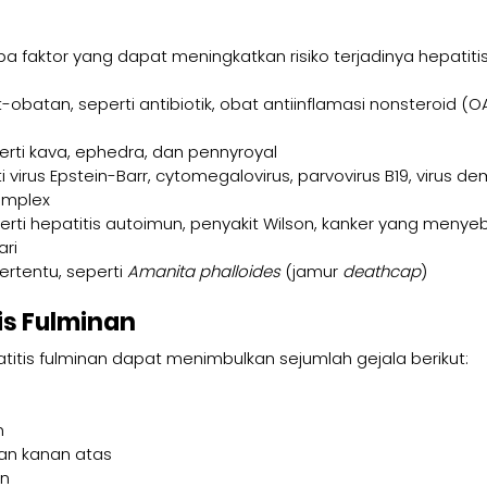
pa faktor yang dapat meningkatkan risiko terjadinya hepatitis
obatan, seperti antibiotik, obat antiinflamasi nonsteroid (OA
erti kava, ephedra, dan pennyroyal
rti virus Epstein-Barr, cytomegalovirus, parvovirus B19, virus 
simplex
erti hepatitis autoimun, penyakit Wilson, kanker yang menyeb
ri
rtentu, seperti 
Amanita phalloides
 (jamur 
deathcap
)
is Fulminan
titis fulminan dapat menimbulkan sejumlah gejala berikut:
h
ian kanan atas
an