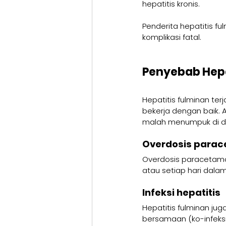
hepatitis kronis.
Penderita hepatitis f
komplikasi fatal.
Penyebab Hepa
Hepatitis fulminan ter
bekerja dengan baik. 
malah menumpuk di da
Overdosis parac
Overdosis paracetamol
atau setiap hari dala
Infeksi hepatitis
Hepatitis fulminan jug
bersamaan (ko-infeksi).