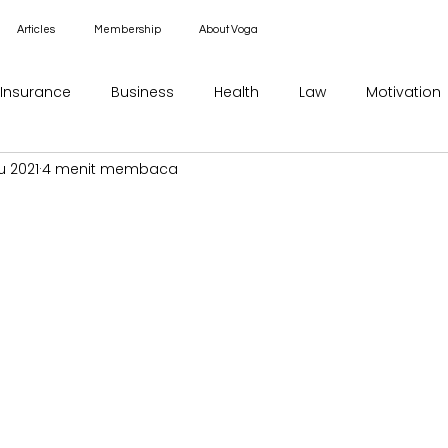
Articles
Membership
About Voga
Insurance
Business
Health
Law
Motivation
u 2021
4 menit membaca