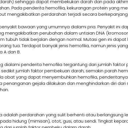
sel darah) sehingga dapat membekukan darah dan pada akhirn
an. Pada penderita hemofilia, kekurangan protein yang menj
ut mengakibatkan perdarahan terjadi secara berkepanjang
enyakit bawaan yang umumnya dialami pria. Penyakit ini dap
ang mengakibatkan perubahan dalam untaian DNA (kromoso
tubuh tidak berjalan dengan normal. Mutasi gen ini dapat b
orang tua. Terdapat banyak jenis hemofilia, namun jenis yang
a A dan B. 
g dialami penderita hemofilia tergantung dari jumlah fakto
sedikit jumlah faktor pembekuan darah, semakin parah hemo
 ada obat yang dapat menyembuhkan hemofilia, penderitanya
 penanganan gejala dilakukan dan menghindarkan diri dari 
han.
a adalah perdarahan yang sulit berhenti atau berlangsung le
ada hidung (mimisan), otot, gusi, atau sendi. Tingkat kepar
g dari jumlah faktor pembeku dalam darah.