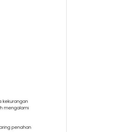
a kekurangan 
uh mengalami 
aring penahan 