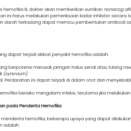
 hemofilia B, dokter akan memberikan suntikan 
nonacog alf
n ini harus melakukan pemeriksaan kadar inhibitor secara te
n darah terkadang dapat memicu pembentukan antibodi se
.
ng dapat terjadi akibat penyakit hemofilia adalah:
ang berpotensi merusak jaringan halus sendi atau tulang raw
i 
(synovium).
al. Perdarahan ini dapat terjadi di dalam otot dan menyebab
 hemofilia berisiko mengalami infeksi, terutama jika melakukan
n pada Penderita Hemofilia
s menderita hemofilia, beberapa upaya yang dapat dilakuka
 adalah: