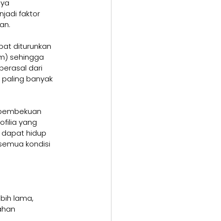
ya 
adi faktor 
an.
at diturunkan 
m) sehingga 
erasal dari 
 paling banyak 
r pembekuan 
filia yang 
 dapat hidup 
semua kondisi 
bih lama, 
ahan 