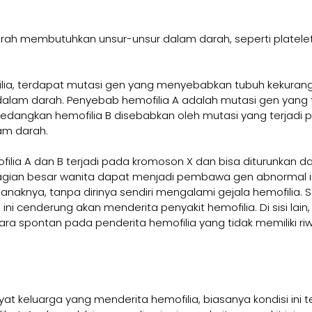
ah membutuhkan unsur-unsur dalam darah, seperti platelet
lia, terdapat mutasi gen yang menyebabkan tubuh kekurang
alam darah. Penyebab hemofilia A adalah mutasi gen yang t
edangkan hemofilia B disebabkan oleh mutasi yang terjadi p
am darah.
lia A dan B terjadi pada kromoson X dan bisa diturunkan dari
agian besar wanita dapat menjadi pembawa gen abnormal in
aknya, tanpa dirinya sendiri mengalami gejala hemofilia. 
i cenderung akan menderita penyakit hemofilia. Di sisi lain, 
ara spontan pada penderita hemofilia yang tidak memiliki ri
yat keluarga yang menderita hemofilia, biasanya kondisi ini t