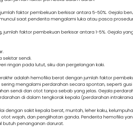
, jumlah faktor pembekuan berkisar antara 5-50%. Gejala be
muncul saat penderita mengalami luka atau pasca prosedur 
, jumlah faktor pembekuan berkisar antara 1-5%. Gejala yan
r.
 sekitar sendi.
i ringan pada lutut, siku dan pergelangan kaki.
terakhir adalah hemofilia berat dengan jumlah faktor pembek
a sering mengalami perdarahan secara spontan, seperti gusi
han sendi dan otot tanpa sebab yang jelas. Gejala perdara
darahan di dalam tengkorak kepala (perdarahan intrakranial
ai dengan sakit kepala berat, muntah, leher kaku, kelumpuha
 otot wajah, dan penglihatan ganda. Penderita hemofilia y
al butuh penanganan darurat.