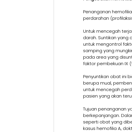
Penanganan hemofilia
perdarahan (profilaks
Untuk mencegah terjad
darah. Suntikan yang d
untuk mengontrol fakto
samping yang mungkin 
pada area yang disunt
faktor pembekuan IX 
Penyuntikan obat ini 
berupa mual, pembengk
untuk mencegah perda
pasien yang akan teru
Tujuan penanganan ya
berkepanjangan. Dalam
seperti obat yang di
kasus hemofilia A, do