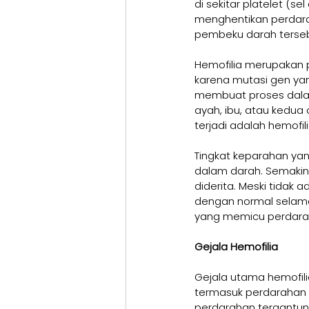
di sekitar platelet (
menghentikan perdarah
pembeku darah terseb
Hemofilia merupakan p
karena mutasi gen y
membuat proses dalam 
ayah, ibu, atau kedua 
terjadi adalah hemofili
Tingkat keparahan yan
dalam darah. Semakin 
diderita. Meski tidak
dengan normal selama
yang memicu perdara
Gejala Hemofilia
Gejala utama hemofili
termasuk perdarahan p
perdarahan tergantun