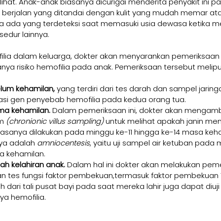
lihat. Anak-anak biasanya dicurigai menderita penyakit ini 
 berjalan yang ditandai dengan kulit yang mudah memar at
ya ada yang terdeteksi saat memasuki usia dewasa ketika m
sedur lainnya.
filia dalam keluarga, dokter akan menyarankan pemeriksaan 
ya risiko hemofilia pada anak. Pemeriksaan tersebut meliput
lum kehamilan,
 yang terdiri dari tes darah dan sampel jaring
si gen penyebab hemofilia pada kedua orang tua.
ma kehamilan. 
Dalam pemeriksaan ini, dokter akan mengamb
m 
(chronionic villus sampling)
 untuk melihat apakah janin memi
 biasanya dilakukan pada minggu ke-11 hingga ke-14 masa keha
ya adalah 
amniocentesis
, yaitu uji sampel air ketuban pada 
a kehamilan.
ah kelahiran anak.
 Dalam hal ini dokter akan melakukan pem
n tes fungsi faktor pembekuan,termasuk faktor pembekuan VII
rah dari tali pusat bayi pada saat mereka lahir juga dapat diuji
a hemofilia.