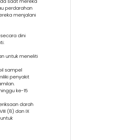
pada saat mereka 
au perdarahan 
ereka menjalani 
secara dini 
i:
an untuk meneliti 
il sampel 
liki penyakit 
milan. 
minggu ke-15 
eriksaan darah 
I (8) dan IX 
 untuk 