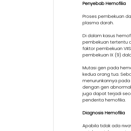
Penyebab Hemofilia
Proses pembekuan dar
plasma darah.
Di dalam kasus hemofi
pembekuan tertentu d
faktor pembekuan VIIS
pembekuan IX (9) dal
Mutasi gen pada hemofi
kedua orang tua. Seb
menurunkannya pada an
dengan gen abnormal in
juga dapat terjadi sec
penderita hemofilia.
Diagnosis Hemofilia
Apabila tidak ada riwa