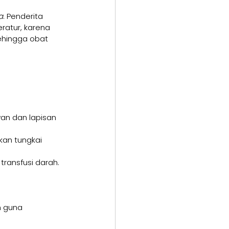
a
. Penderita 
ratur, karena 
hingga obat 
an dan lapisan 
kan tungkai 
 transfusi darah.
n guna 