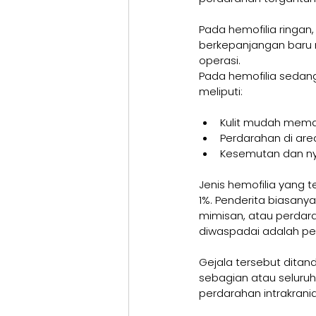
Pada hemofilia ringan
berkepanjangan baru 
operasi.
Pada hemofilia sedang
meliputi:
Kulit mudah mema
Perdarahan di area
Kesemutan dan nyer
Jenis hemofilia yang 
1%. Penderita biasany
mimisan, atau perdara
diwaspadai adalah per
Gejala tersebut ditand
sebagian atau seluruh
perdarahan intrakrani