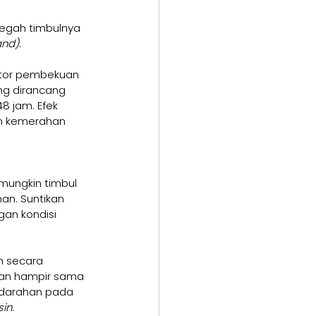
egah timbulnya 
nd).
ktor pembekuan 
ng dirancang 
8 jam. Efek 
an kemerahan 
 
mungkin timbul 
an. Suntikan 
an kondisi 
n secara 
han hampir sama 
rdarahan pada 
in.