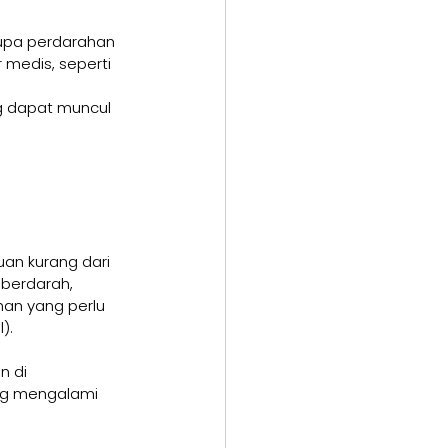
rupa perdarahan 
medis, seperti 
g dapat muncul 
uan kurang dari 
 berdarah, 
han yang perlu 
). 
n di 
ang mengalami 