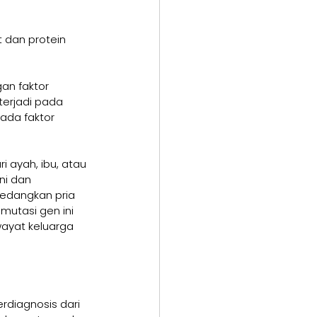
 dan protein 
an faktor 
erjadi pada 
ada faktor 
 ayah, ibu, atau 
i dan 
Sedangkan pria 
mutasi gen ini 
wayat keluarga 
erdiagnosis dari 