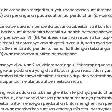
 dikelompokkan menjadi dua, yaitu penanganan untuk menc
is) dan penanganan pada saat terjadi perdarahan 
(on-dema
inya perdarahan, penderita biasanya diberikan suntikan fa
iberikan untuk penderita hemofilia A adalah 
octocog alfa
 ya
r pembekuan VIII (8). Pemberian suntikan ini dianjurkan tiap 4
timbul, di antaranya adalah gatal, ruam kulit, serta nyeri d
ik. Sementara itu, penderita hemofiilia B dengan kekurangan
(9) akan mendapat suntikan 
nonacog alfa.
biasanya dilakukan 2 kali dalam seminggu. Efek samping yang 
akan pada area yang disuntik, pusing, dan rasa tidak nyam
rahan ini biasanya diberikan seumur hidup, dan perkembang
s dipantau melalui jadwal pemeriksaan rutin.
ng kedua adalah untuk menghentikan terjadinya perdaraha
 hal ini, obat yang diberikan pada saat terjadinya perdara
berikan untuk mencegah perdarahan Untuk menghentikan pe
kter akan memberikan suntikan 
octocog alfa
 atau 
desmepress