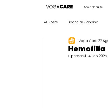
VOGA
CARE
About Manulife
All Posts
Financial Planning
Voga Care
27 Ag
Hemofilia
Diperbarui:
14 Feb 2025