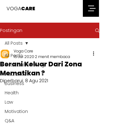
VOGA
CARE
Postingan
All Posts
Voga Care
All Posts
15 Jul 2020
2 menit membaca
Berani Keluar Dari Zona
Financial Planning
Mematikan ?
Insurance
Diperbarui:
8 Agu 2021
Business
Health
Law
Motivation
Q&A