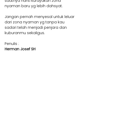
saatnya nanti kurayakan zona 
nyaman baru yg lebih dahsyat.
Jangan pernah menyesal untuk leluar 
dari zona nyaman yg tanpa kau 
sadari telah menjadi penjara dan 
kuburanmu sekaligus.
Penulis :
Herman Josef SH
Virtual Office & Voga Digital
Editor in Chief
Motivation
Lihat Semua
Postingan Terkait