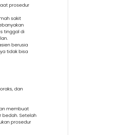
saat prosedur 
mah sakit 
Kebanyakan 
 tinggal di 
lan.
sien berusia 
a tidak bisa 
oraks, dan 
akan membuat 
r bedah. Setelah 
ukan prosedur 