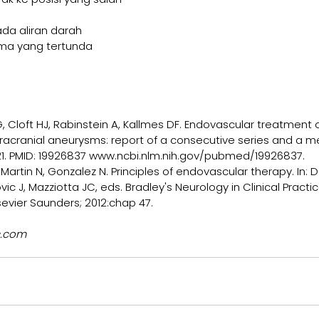
ada aliran darah
ma yang tertunda
o G, Cloft HJ, Rabinstein A, Kallmes DF. Endovascular treatment o
racranial aneurysms: report of a consecutive series and a me
6-21. PMID: 19926837 www.ncbi.nlm.nih.gov/pubmed/19926837.
Martin N, Gonzalez N. Principles of endovascular therapy. In: Da
ic J, Mazziotta JC, eds. Bradley's Neurology in Clinical Practic
lsevier Saunders; 2012:chap 47.
.com