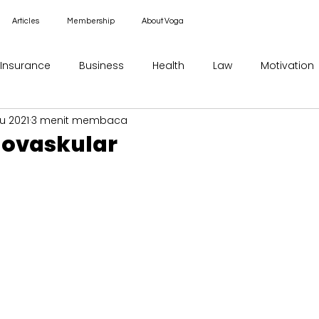
Articles
Membership
About Voga
Insurance
Business
Health
Law
Motivation
u 2021
3 menit membaca
ovaskular