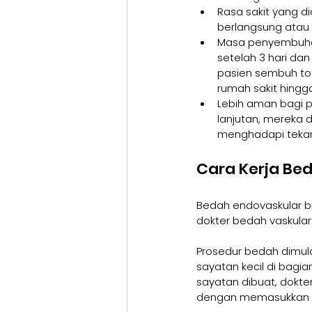
Rasa sakit yang d
berlangsung atau 
Masa penyembuhann
setelah 3 hari da
pasien sembuh tot
rumah sakit hing
Lebih aman bagi p
lanjutan, mereka 
menghadapi tekana
Cara Kerja Be
Bedah endovaskular bi
dokter bedah vaskular 
Prosedur bedah dimul
sayatan kecil di bagia
sayatan dibuat, dokt
dengan memasukkan al