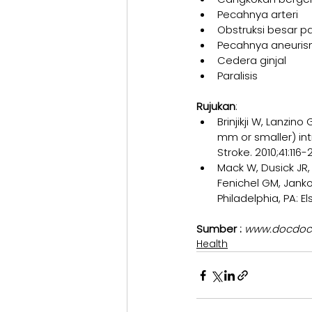
Pecahnya arteri
Obstruksi besar p
Pecahnya aneuris
Cedera ginjal
Paralisis
Rujukan
:
Brinjikji W, Lanzin
mm or smaller) int
Stroke. 2010;41:11
Mack W, Dusick JR, 
Fenichel GM, Jankov
Philadelphia, PA: E
Sumber : 
www.docdoc
Health