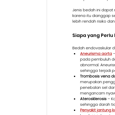
Jenis bedah ini dapa
karena itu dianggap se
lebih rendah risiko d
Siapa yang Perlu
Bedah endovaskular d
Aneurisma aorta
 
pada pembuluh dar
abnormal. Aneuri
sehingga terjadi 
Trombosis vena d
merupakan penggu
penebalan sel dara
mengancam nyaw
Aterosklerosis
 – K
sehingga darah ti
Penyakit jantung k