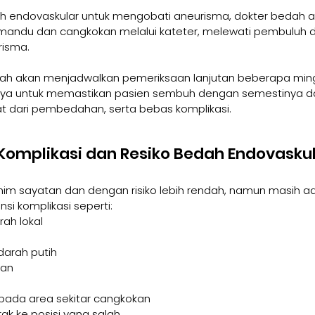
h endovaskular untuk mengobati aneurisma, dokter bedah a
ndu dan cangkokan melalui kateter, melewati pembuluh da
risma.
h akan menjadwalkan pemeriksaan lanjutan beberapa ming
ya untuk memastikan pasien sembuh dengan semestinya d
dari pembedahan, serta bebas komplikasi.
omplikasi dan Resiko Bedah Endovasku
nim sayatan dan dengan risiko lebih rendah, namun masih 
nsi komplikasi seperti:
rah lokal
darah putih
kan
pada area sekitar cangkokan
k ke posisi yang salah