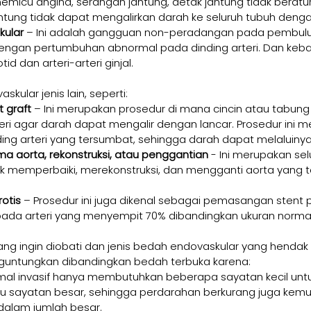
memicu angina, serangan jantung, detak jantung tidak beratu
antung tidak dapat mengalirkan darah ke seluruh tubuh deng
kular
 – Ini adalah gangguan non-peradangan pada pembulu
 dengan pertumbuhan abnormal pada dinding arteri. Dan keb
d dan arteri-arteri ginjal.
kular jenis lain, seperti:
 graft
 – Ini merupakan prosedur di mana cincin atau tabung 
eri agar darah dapat mengalir dengan lancar. Prosedur ini 
ing arteri yang tersumbat, sehingga darah dapat melaluin
ma aorta, rekonstruksi, atau penggantian
 - Ini merupakan se
k memperbaiki, merekonstruksi, dan mengganti aorta yang 
otis
 – Prosedur ini juga dikenal sebagai pemasangan stent p
n pada arteri yang menyempit 70% dibandingkan ukuran norma
yang ingin diobati dan jenis bedah endovaskular yang hendak 
nguntungkan dibandingkan bedah terbuka karena:
mal invasif hanya membutuhkan beberapa sayatan kecil untu
u sayatan besar, sehingga perdarahan berkurang juga kemu
dalam jumlah besar.