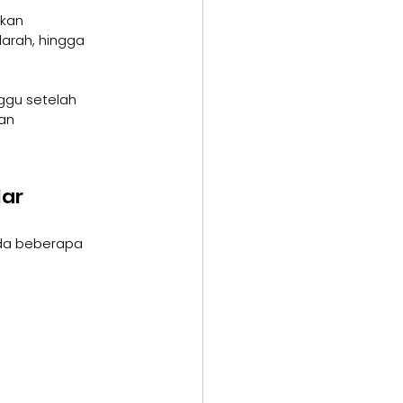
kan 
rah, hingga 
gu setelah 
an 
lar
ada beberapa 