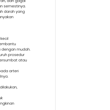
ran, dan gagal 
an semestinya.
h darah yang 
anyakan 
kecil 
membantu 
ya dengan mudah.
luruh prosedur 
tersumbat atau 
ada arteri 
lnya.
dilakukan, 
k 
ngkinan 