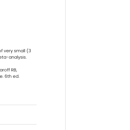
f very small (3 
ta-analysis. 
roff RB, 
e. 6th ed. 