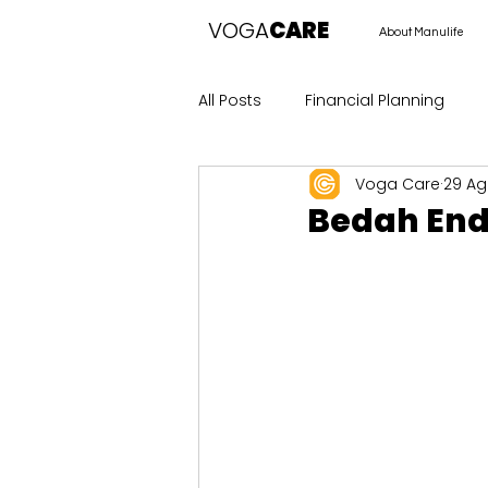
VOGA
CARE
About Manulife
All Posts
Financial Planning
Voga Care
29 Ag
Bedah End