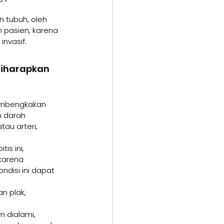
 tubuh, oleh 
n pasien, karena 
nvasif.
Diharapkan
embengkakan 
 darah 
u arteri, 
is ini, 
karena 
ndisi ini dapat 
n plak, 
 dialami, 