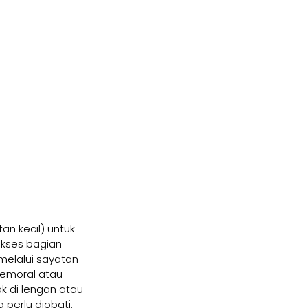
n kecil) untuk 
kses bagian 
elalui sayatan 
femoral atau 
ak di lengan atau 
 perlu diobati.