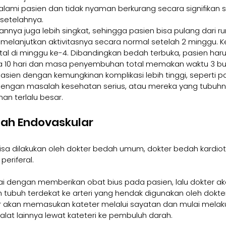
ialami pasien dan tidak nyaman berkurang secara signifikan 
setelahnya.
ya juga lebih singkat, sehingga pasien bisa pulang dari ru
n melanjutkan aktivitasnya secara normal setelah 2 minggu. 
al di minggu ke-4. Dibandingkan bedah terbuka, pasien harus
ga 10 hari dan masa penyembuhan total memakan waktu 3 bu
asien dengan kemungkinan komplikasi lebih tinggi, seperti pa
dengan masalah kesehatan serius, atau mereka yang tubuhny
n terlalu besar.
dah Endovaskular
sa dilakukan oleh dokter bedah umum, dokter bedah kardiot
periferal.
ai dengan memberikan obat bius pada pasien, lalu dokter 
n tubuh terdekat ke arteri yang hendak digunakan oleh dokte
er akan memasukan kateter melalui sayatan dan mulai melak
at lainnya lewat kateteri ke pembuluh darah.