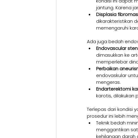
kondisi ini dapat 
jantung. Karena j
Displasia fibromas
dikarakteristikan
memengaruhi karoti
Ada juga bedah endovas
Endovascular stent
dimasukkan ke art
memperlebar dind
Perbaikan aneuris
endovaskular untu
mengeras.
Endarterektomi kar
karotis, dilakuka
Terlepas dari kondisi 
prosedur ini lebih me
Teknik bedah mini
menggantikan sat
kehilangan darah 