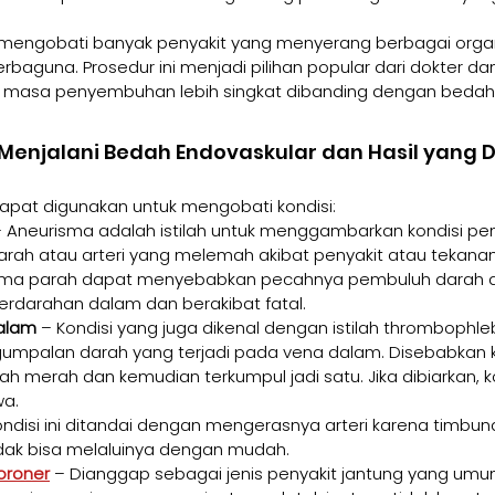
t mengobati banyak penyakit yang menyerang berbagai organ
rbaguna. Prosedur ini menjadi pilihan popular dari dokter da
an masa penyembuhan lebih singkat dibanding dengan bedah i
 Menjalani Bedah Endovaskular dan Hasil yang 
apat digunakan untuk mengobati kondisi:
– Aneurisma adalah istilah untuk menggambarkan kondisi p
ah atau arteri yang melemah akibat penyakit atau tekanan
sma parah dapat menyebabkan pecahnya pembuluh darah ata
perdarahan dalam dan berakibat fatal.
alam
 – Kondisi yang juga dikenal dengan istilah thrombophlebit
mpalan darah yang terjadi pada vena dalam. Disebabkan 
h merah dan kemudian terkumpul jadi satu. Jika dibiarkan, ko
a.
ondisi ini ditandai dengan mengerasnya arteri karena timbuna
dak bisa melaluinya dengan mudah.
oroner
 – Dianggap sebagai jenis penyakit jantung yang umum