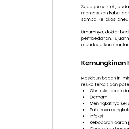
Sebagai contoh, beda
memasukan kabel pema
sampai ke lokasi aneu
Umumnya, dokter beda
pembedahan. Tujuann
mendapatkan manfaat 
Kemungkinan K
Meskipun bedah ini mi
resiko terkait dan pote
Obstruksi aliran da
Demam
Meningkatnya sel 
Patahnya cangko
Infeksi
Kebocoran darah 
Cangkokan bergera