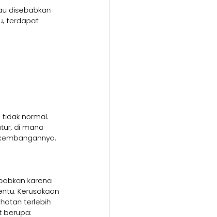
tau disebabkan 
u, terdapat 
tidak normal.
tur, di mana 
rkembangannya.
ebabkan karena 
entu. Kerusakaan 
atan terlebih 
t berupa: