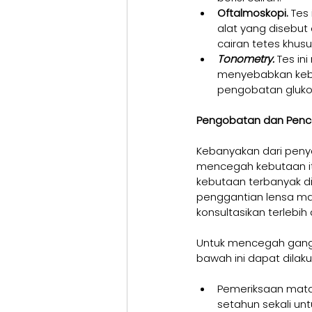
Oftalmoskopi.
 Tes
alat yang disebut
cairan tetes khus
Tonometry.
Tes in
menyebabkan keb
pengobatan gluk
Pengobatan dan Penc
Kebanyakan dari penya
mencegah kebutaan itu
kebutaan terbanyak di
penggantian lensa mat
konsultasikan terlebih
Untuk mencegah gang
bawah ini dapat dilaku
Pemeriksaan mata 
setahun sekali unt