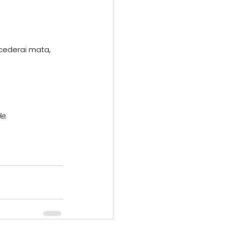
cederai mata, 
le
.