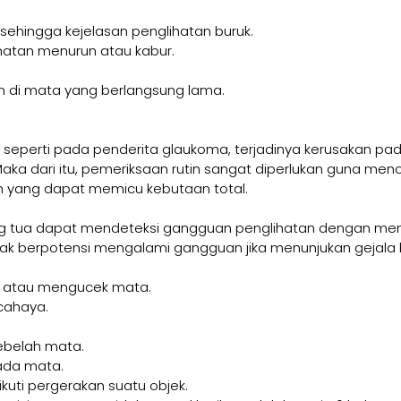
sehingga kejelasan penglihatan buruk.
hatan menurun atau kabur.
n di mata yang berlangsung lama.
seperti pada penderita glaukoma, terjadinya kerusakan pad
aka dari itu, pemeriksaan rutin sangat diperlukan guna men
 yang dapat memicu kebutaan total.
g tua dapat mendeteksi gangguan penglihatan dengan men
ak berpotensi mengalami gangguan jika menunjukan gejala 
 atau mengucek mata.
 cahaya.
ebelah mata.
da mata.
kuti pergerakan suatu objek.