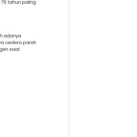
 75 tahun paling 
eh adanya 
ya cedera parah 
 gen saat 