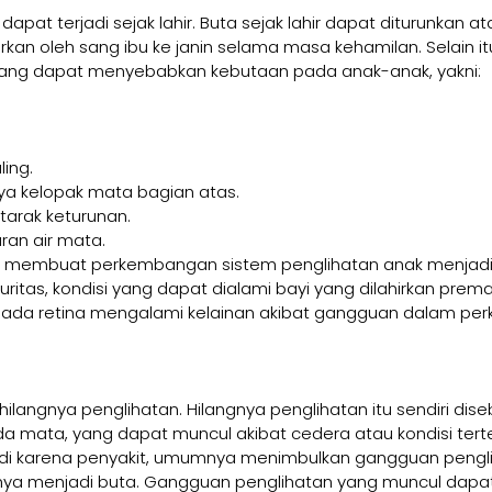
apat terjadi sejak lahir. Buta sejak lahir dapat diturunkan a
larkan oleh sang ibu ke janin selama masa kehamilan. Selain it
 yang dapat menyebabkan kebutaan pada anak-anak, yakni:
ling.
nya kelopak mata bagian atas.
arak keturunan.
an air mata.
g membuat perkembangan sistem penglihatan anak menjadi 
ritas, kondisi yang dapat dialami bayi yang dilahirkan prema
ada retina mengalami kelainan akibat gangguan dalam pe
hilangnya penglihatan. Hilangnya penglihatan itu sendiri dis
 mata, yang dapat muncul akibat cedera atau kondisi tert
di karena penyakit, umumnya menimbulkan gangguan penglih
rnya menjadi buta. Gangguan penglihatan yang muncul dapa