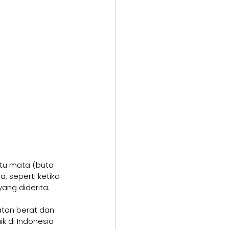
tu mata (buta 
, seperti ketika 
ang diderita.
tan berat dan 
k di Indonesia 