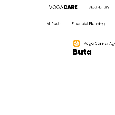
VOGA
CARE
About Manulife
All Posts
Financial Planning
Voga Care
27 Ag
Buta