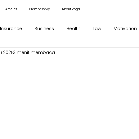
Articles
Membership
About Voga
Insurance
Business
Health
Law
Motivation
u 2021
3 menit membaca