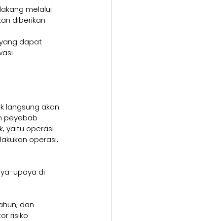
lakang melalui 
an diberikan 
 yang dapat 
asi 
k langsung akan 
an peyebab 
 yaitu operasi 
akukan operasi, 
ya-upaya di 
ahun, dan 
r risiko 