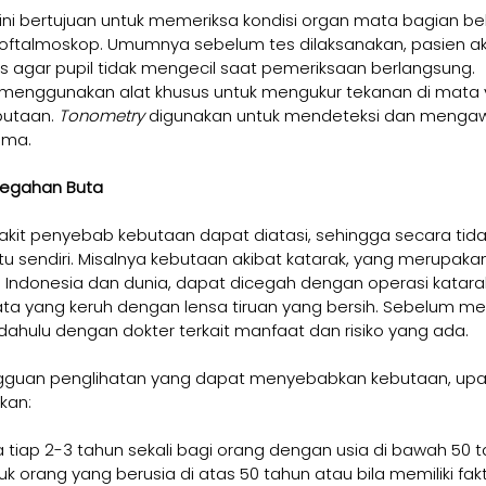
 ini bertujuan untuk memeriksa kondisi organ mata bagian be
 oftalmoskop. Umumnya sebelum tes dilaksanakan, pasien ak
us agar pupil tidak mengecil saat pemeriksaan berlangsung.
i menggunakan alat khusus untuk mengukur tekanan di mata
utaan.
 Tonometry
 digunakan untuk mendeteksi dan mengaw
oma.
egahan Buta
kit penyebab kebutaan dapat diatasi, sehingga secara tida
 sendiri. Misalnya kebutaan akibat katarak, yang merupak
 Indonesia dan dunia, dapat dicegah dengan operasi katarak,
a yang keruh dengan lensa tiruan yang bersih. Sebelum mel
 dahulu dengan dokter terkait manfaat dan risiko yang ada.
guan penglihatan yang dapat menyebabkan kebutaan, upa
kan:
tiap 2-3 tahun sekali bagi orang dengan usia di bawah 50 t
uk orang yang berusia di atas 50 tahun atau bila memiliki fakto