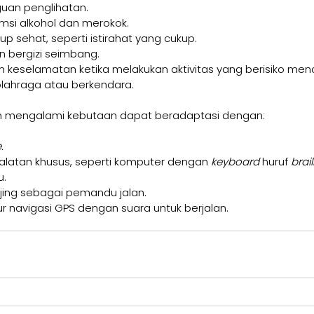
an penglihatan.
si alkohol dan merokok.
p sehat, seperti istirahat yang cukup.
 bergizi seimbang.
 keselamatan ketika melakukan aktivitas yang berisiko men
rolahraga atau berkendara.
ah mengalami kebutaan dapat beradaptasi dengan:
.
latan khusus, seperti komputer dengan 
keyboard
 huruf 
brail
u.
ing sebagai pemandu jalan.
r navigasi GPS dengan suara untuk berjalan.