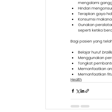
mengalami ganggu
Hindari mengonsum
Terapkan gaya hidu
Konsumsi makanan
Gunakan peralatan
seperti ketika be
Bagi pasien yang tel
Belajar huruf 
braille
Menggunakan pera
Tongkat pembant
Memanfaatkan anj
Memanfaatkan fitu
Health