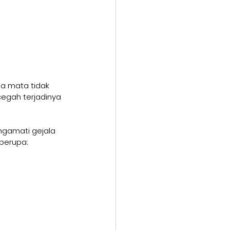
a mata tidak 
cegah terjadinya 
gamati gejala 
berupa: