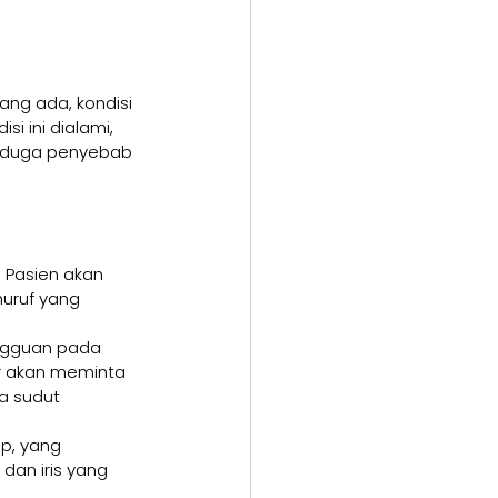
ng ada, kondisi 
i ini dialami, 
enduga penyebab 
 Pasien akan 
uruf yang 
angguan pada 
r akan meminta 
a sudut 
p, yang 
dan iris yang 