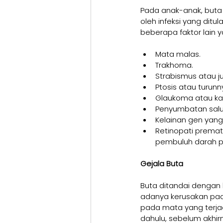
Pada anak-anak, buta d
oleh infeksi yang ditu
beberapa faktor lain
Mata malas.
Trakhoma.
Strabismus atau ju
Ptosis atau turun
Glaukoma atau kat
Penyumbatan salur
Kelainan gen yan
Retinopati prematu
pembuluh darah p
Gejala Buta
Buta ditandai dengan 
adanya kerusakan pada
pada mata yang terja
dahulu, sebelum akhi