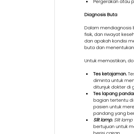
Pergerakan atau p
Diagnosis Buta
Dalam mendiagnosis b
fisik, dan riwayat kes
dan apakah kondisi m
buta dan menentukan 
Untuk memastikan, dok
Tes ketajaman.
 Te
diminta untuk men
ditunjuk dokter di 
Tes lapang panda
bagian tertentu d
pasien untuk mer
pandang yang ber
Slit lamp
.
Slit lamp
bertujuan untuk me
berisi cairan.