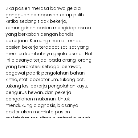
Jika pasien merasa bahwa gejala 
gangguan pernapasan kerap pulih 
ketika sedang tidak bekerja, 
kemungkinan pasien mengidap asma 
yang berkaitan dengan kondisi 
pekerjaan. Kemungkinan di tempat 
pasien bekerja terdapat zat-zat yang 
memicu kambuhnya gejala asma.  Hal 
ini biasanya terjadi pada orang-orang 
yang berprofesi sebagai perawat, 
pegawai pabrik pengolahan bahan 
kimia, staf laboratorium, tukang cat, 
tukang las, pekerja pengolahan kayu, 
pengurus hewan, dan pekerja 
pengolahan makanan. Untuk 
mendukung diagnosis, biasanya 
dokter akan meminta pasien 
melakukan tes aliran ekspirasi puncak 
(PEFR) dengan menggunakan 
peak 
flow meter
 (PFM), baik di tempat 
bekerja maupun di luar lingkungan 