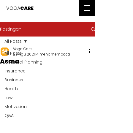
VOGA
CARE
Postingan
All Posts
Voga Care
All Posts
29 Agu 2021
14 menit membaca
Asma
Financial Planning
Insurance
Business
Health
Law
Motivation
Q&A