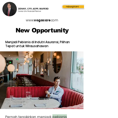
Hubungi Kami
DENNY, CFP, AEPP, WAPERD
Senior Life Financial Planner
www.
vogacare
.com
New Opportunity
Menjadi Pebisnis di Indutri Asuransi, Pilihan
Tepat untuk Wirausahawan
Pernah terpikirkan menjadi
pebisnis