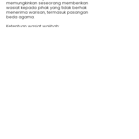
memungkinkan seseorang memberikan
wasiat kepada pihak yang tidak berhak
menerima warisan, termasuk pasangan
beda agama.
Ketentuan wasiat wajibah:
Maksimal 1/3 dari total harta warisan,
kecuali ahli waris lainnya menyetujui lebih
dari itu.
Harus dituangkan dalam surat wasiat
yang sah.
Dapat diajukan ke pengadilan jika ada
sengketa.
c. Membuat Perjanjian Harta Bersama
Pasangan beda agama dapat membuat
perjanjian harta bersama (perjanjian
pranikah atau pascanikah) untuk
mengatur kepemilikan harta selama
pernikahan dan setelah salah satu pihak
meninggal dunia.
Keuntungan perjanjian harta bersama:
Mengatur kepemilikan harta secara adil
bagi pasangan beda agama.
Menghindari konflik hukum setelah salah
satu pasangan meninggal dunia.
Bisa digunakan sebagai dasar hukum
untuk kepemilikan harta bersama.