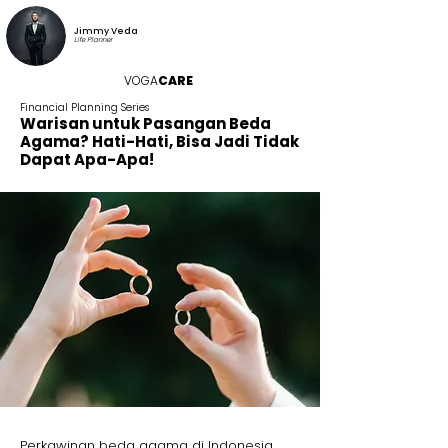
Jimmy Veda
Life Planner
VOGA
CARE
Financial Planning Series
Warisan untuk Pasangan Beda
Agama? Hati-Hati, Bisa Jadi Tidak
Dapat Apa-Apa!
Perkawinan beda agama di Indonesia