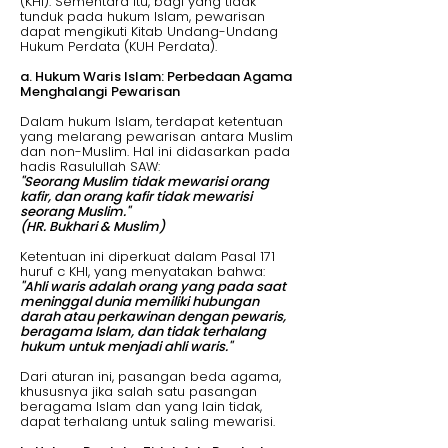
(KHI). Sementara itu, bagi yang tidak
tunduk pada hukum Islam, pewarisan
dapat mengikuti Kitab Undang-Undang
Hukum Perdata (KUH Perdata).
a. Hukum Waris Islam: Perbedaan Agama
Menghalangi Pewarisan
Dalam hukum Islam, terdapat ketentuan
yang melarang pewarisan antara Muslim
dan non-Muslim. Hal ini didasarkan pada
hadis Rasulullah SAW:
"Seorang Muslim tidak mewarisi orang
kafir, dan orang kafir tidak mewarisi
seorang Muslim."
(HR. Bukhari & Muslim)
Ketentuan ini diperkuat dalam Pasal 171
huruf c KHI, yang menyatakan bahwa:
"Ahli waris adalah orang yang pada saat
meninggal dunia memiliki hubungan
darah atau perkawinan dengan pewaris,
beragama Islam, dan tidak terhalang
hukum untuk menjadi ahli waris."
Dari aturan ini, pasangan beda agama,
khususnya jika salah satu pasangan
beragama Islam dan yang lain tidak,
dapat terhalang untuk saling mewarisi.