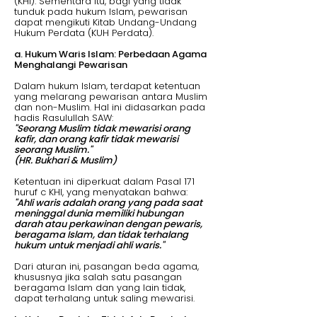
(KHI). Sementara itu, bagi yang tidak
tunduk pada hukum Islam, pewarisan
dapat mengikuti Kitab Undang-Undang
Hukum Perdata (KUH Perdata).
a. Hukum Waris Islam: Perbedaan Agama
Menghalangi Pewarisan
Dalam hukum Islam, terdapat ketentuan
yang melarang pewarisan antara Muslim
dan non-Muslim. Hal ini didasarkan pada
hadis Rasulullah SAW:
"Seorang Muslim tidak mewarisi orang
kafir, dan orang kafir tidak mewarisi
seorang Muslim."
(HR. Bukhari & Muslim)
Ketentuan ini diperkuat dalam Pasal 171
huruf c KHI, yang menyatakan bahwa:
"Ahli waris adalah orang yang pada saat
meninggal dunia memiliki hubungan
darah atau perkawinan dengan pewaris,
beragama Islam, dan tidak terhalang
hukum untuk menjadi ahli waris."
Dari aturan ini, pasangan beda agama,
khususnya jika salah satu pasangan
beragama Islam dan yang lain tidak,
dapat terhalang untuk saling mewarisi.