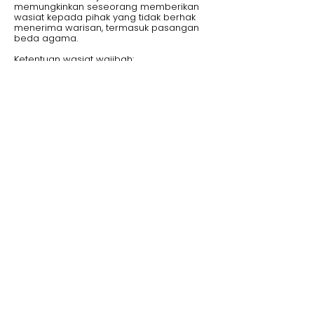
memungkinkan seseorang memberikan
wasiat kepada pihak yang tidak berhak
menerima warisan, termasuk pasangan
beda agama.
Ketentuan wasiat wajibah:
Maksimal 1/3 dari total harta warisan,
kecuali ahli waris lainnya menyetujui lebih
dari itu.
Harus dituangkan dalam surat wasiat
yang sah.
Dapat diajukan ke pengadilan jika ada
sengketa.
c. Membuat Perjanjian Harta Bersama
Pasangan beda agama dapat membuat
perjanjian harta bersama (perjanjian
pranikah atau pascanikah) untuk
mengatur kepemilikan harta selama
pernikahan dan setelah salah satu pihak
meninggal dunia.
Keuntungan perjanjian harta bersama:
Mengatur kepemilikan harta secara adil
bagi pasangan beda agama.
Menghindari konflik hukum setelah salah
satu pasangan meninggal dunia.
Bisa digunakan sebagai dasar hukum
untuk kepemilikan harta bersama.