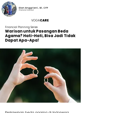
Dian Anggriani , SE , CFP
Financial Advisor
VOGA
CARE
Financial Planning Series
Warisan untuk Pasangan Beda
Agama? Hati-Hati, Bisa Jadi Tidak
Dapat Apa-Apa!
Perkawinan beda agama di Indonesia