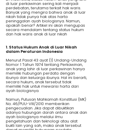
di luar perkawinan sering kali menjadi
perdebatan, terutama terkait hak waris.
Banyak yang mengira bahwa anak di luar
nikah tidak punya hak atas harta
peninggalan ayah biologisnya. Namun,
apakah benar? Artikel ini akan mengupas
secara mendalam tentang status hukum
dan hak waris anak di luar nikah
1. Status Hukum Anak di Luar Nikah
dalam Peraturan Indonesia
Menurut Pasal 43 ayat (1) Undang-Undang
Nomor 1 Tahun 1974 tentang Perkawinan,
anak yang lahir di luar perkawinan hanya
memiliki hubungan perdata dengan
ibunya dan keluarga ibunya. Hal ini berarti,
secara hukum, anak tersebut tidak
memiliki hak untuk mewarisi harta dari
ayah biologisnya.
Namun, Putusan Mahkamah Konstitusi (MK)
No. 46/PUU-VIII/2010 memberikan
pengecualian. Jika dapat dibuktikan
adanya hubungan darah antara anak dan
ayah biologisnya melalui ilmu
pengetahuan dan teknologi atau alat
bukti lain yang sah, maka anak tersebut
dapat memiliki hubungan perdata