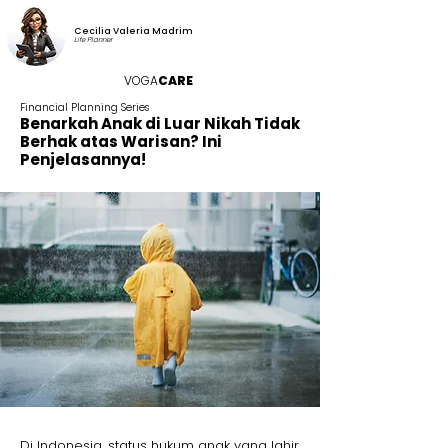
Cecilia Valeria Madrim
Life Planner
VOGA
CARE
Financial Planning Series
Benarkah Anak di Luar Nikah Tidak
Berhak atas Warisan? Ini
Penjelasannya!
Di Indonesia, status hukum anak yang lahir