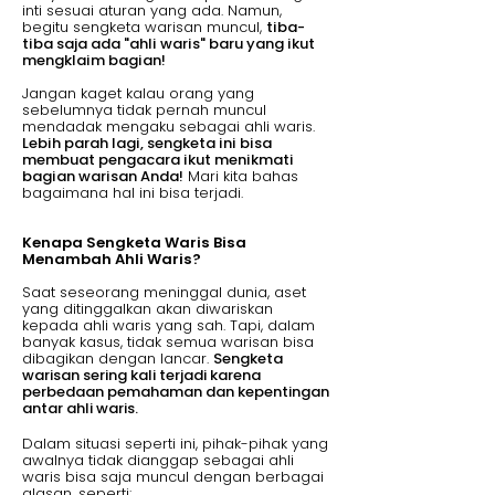
inti sesuai aturan yang ada. Namun,
begitu sengketa warisan muncul,
tiba-
tiba saja ada "ahli waris" baru yang ikut
mengklaim bagian!
Jangan kaget kalau orang yang
sebelumnya tidak pernah muncul
mendadak mengaku sebagai ahli waris.
Lebih parah lagi, sengketa ini bisa
membuat pengacara ikut menikmati
bagian warisan Anda!
Mari kita bahas
bagaimana hal ini bisa terjadi.
Kenapa Sengketa Waris Bisa
Menambah Ahli Waris?
Saat seseorang meninggal dunia, aset
yang ditinggalkan akan diwariskan
kepada ahli waris yang sah. Tapi, dalam
banyak kasus, tidak semua warisan bisa
dibagikan dengan lancar.
Sengketa
warisan sering kali terjadi karena
perbedaan pemahaman dan kepentingan
antar ahli waris.
Dalam situasi seperti ini, pihak-pihak yang
awalnya tidak dianggap sebagai ahli
waris bisa saja muncul dengan berbagai
alasan, seperti: