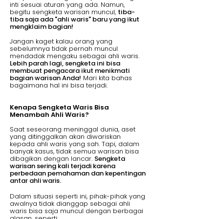
inti sesuai aturan yang ada. Namun,
begitu sengketa warisan muncul,
tiba-
tiba saja ada "ahli waris" baru yang ikut
mengklaim bagian!
Jangan kaget kalau orang yang
sebelumnya tidak pernah muncul
mendadak mengaku sebagai ahli waris.
Lebih parah lagi, sengketa ini bisa
membuat pengacara ikut menikmati
bagian warisan Anda!
Mari kita bahas
bagaimana hal ini bisa terjadi.
Kenapa Sengketa Waris Bisa
Menambah Ahli Waris?
Saat seseorang meninggal dunia, aset
yang ditinggalkan akan diwariskan
kepada ahli waris yang sah. Tapi, dalam
banyak kasus, tidak semua warisan bisa
dibagikan dengan lancar.
Sengketa
warisan sering kali terjadi karena
perbedaan pemahaman dan kepentingan
antar ahli waris.
Dalam situasi seperti ini, pihak-pihak yang
awalnya tidak dianggap sebagai ahli
waris bisa saja muncul dengan berbagai
alasan, seperti: