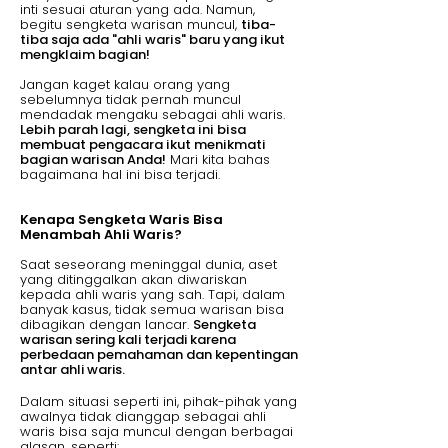
inti sesuai aturan yang ada. Namun,
begitu sengketa warisan muncul,
tiba-
tiba saja ada "ahli waris" baru yang ikut
mengklaim bagian!
Jangan kaget kalau orang yang
sebelumnya tidak pernah muncul
mendadak mengaku sebagai ahli waris.
Lebih parah lagi, sengketa ini bisa
membuat pengacara ikut menikmati
bagian warisan Anda!
Mari kita bahas
bagaimana hal ini bisa terjadi.
Kenapa Sengketa Waris Bisa
Menambah Ahli Waris?
Saat seseorang meninggal dunia, aset
yang ditinggalkan akan diwariskan
kepada ahli waris yang sah. Tapi, dalam
banyak kasus, tidak semua warisan bisa
dibagikan dengan lancar.
Sengketa
warisan sering kali terjadi karena
perbedaan pemahaman dan kepentingan
antar ahli waris.
Dalam situasi seperti ini, pihak-pihak yang
awalnya tidak dianggap sebagai ahli
waris bisa saja muncul dengan berbagai
alasan, seperti: