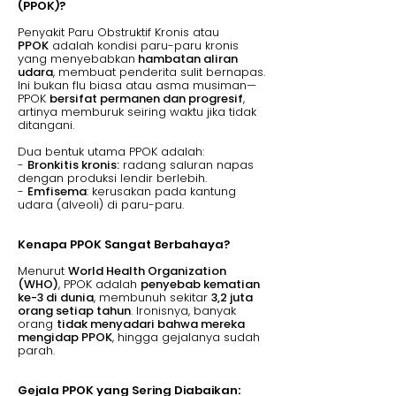
(PPOK)?
Penyakit Paru Obstruktif Kronis atau
PPOK
adalah kondisi paru-paru kronis
yang menyebabkan
hambatan aliran
udara
, membuat penderita sulit bernapas.
Ini bukan flu biasa atau asma musiman—
PPOK
bersifat permanen dan progresif
,
artinya memburuk seiring waktu jika tidak
ditangani.
Dua bentuk utama PPOK adalah:
-
Bronkitis kronis:
radang saluran napas
dengan produksi lendir berlebih.
-
Emfisema
: kerusakan pada kantung
udara (alveoli) di paru-paru.
Kenapa PPOK Sangat Berbahaya?
Menurut
World Health Organization
(WHO)
, PPOK adalah
penyebab kematian
ke-3 di dunia
, membunuh sekitar
3,2 juta
orang setiap tahun
. Ironisnya, banyak
orang
tidak menyadari bahwa mereka
mengidap PPOK
, hingga gejalanya sudah
parah.
Gejala PPOK yang Sering Diabaikan: