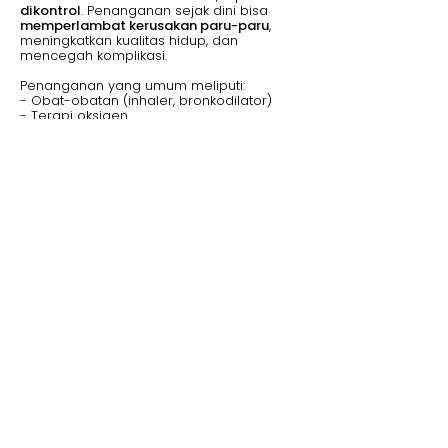
dikontrol
. Penanganan sejak dini bisa
memperlambat kerusakan paru-paru
,
meningkatkan kualitas hidup, dan
mencegah komplikasi.
Penanganan yang umum meliputi:
- Obat-obatan (inhaler, bronkodilator)
- Terapi oksigen
- Rehabilitasi paru
- Gaya hidup sehat: berhenti merokok,
olahraga, dan makan bergizi
Jangan Tunggu Sesak Dulu untuk
Peduli Paru-Paru
PPOK bukan penyakit mendadak—
ia
tumbuh diam-diam, perlahan
menghancurkan paru-paru
. Jika kamu
atau orang terdekat punya riwayat
merokok atau sering batuk
berkepanjangan,
jangan anggap remeh.
Mencegah PPOK berarti:
-
Berhenti merokok sekarang
-
Hindari polusi dan lingkungan beracun
-
Rutin periksa kesehatan paru, terutama
jika kamu punya faktor risiko
Ingat,
paru-paru cuma sepasang dan