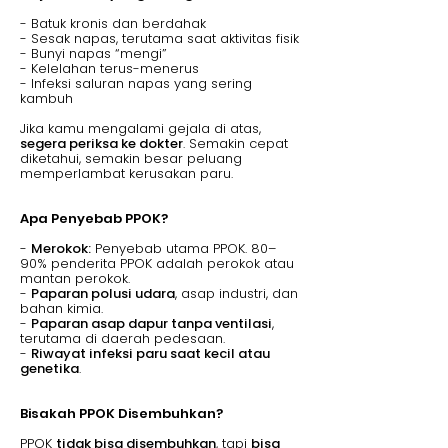
- Batuk kronis dan berdahak
- Sesak napas, terutama saat aktivitas fisik
- Bunyi napas “mengi”
- Kelelahan terus-menerus
- Infeksi saluran napas yang sering
kambuh
Jika kamu mengalami gejala di atas,
segera periksa ke dokter
. Semakin cepat
diketahui, semakin besar peluang
memperlambat kerusakan paru.
Apa Penyebab PPOK?
-
Merokok:
Penyebab utama PPOK. 80–
90% penderita PPOK adalah perokok atau
mantan perokok.
-
Paparan polusi udara
, asap industri, dan
bahan kimia.
-
Paparan asap dapur tanpa ventilasi
,
terutama di daerah pedesaan.
-
Riwayat infeksi paru saat kecil atau
genetika
.
Bisakah PPOK Disembuhkan?
PPOK
tidak bisa disembuhkan
, tapi
bisa