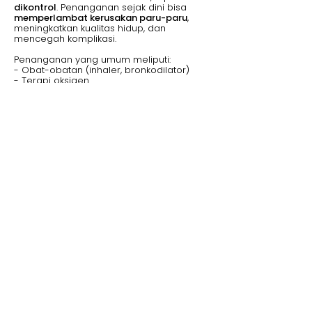
dikontrol
. Penanganan sejak dini bisa
memperlambat kerusakan paru-paru
,
meningkatkan kualitas hidup, dan
mencegah komplikasi.
Penanganan yang umum meliputi:
- Obat-obatan (inhaler, bronkodilator)
- Terapi oksigen
- Rehabilitasi paru
- Gaya hidup sehat: berhenti merokok,
olahraga, dan makan bergizi
Jangan Tunggu Sesak Dulu untuk
Peduli Paru-Paru
PPOK bukan penyakit mendadak—
ia
tumbuh diam-diam, perlahan
menghancurkan paru-paru
. Jika kamu
atau orang terdekat punya riwayat
merokok atau sering batuk
berkepanjangan,
jangan anggap remeh.
Mencegah PPOK berarti:
-
Berhenti merokok sekarang
-
Hindari polusi dan lingkungan beracun
-
Rutin periksa kesehatan paru, terutama
jika kamu punya faktor risiko
Ingat,
paru-paru cuma sepasang dan