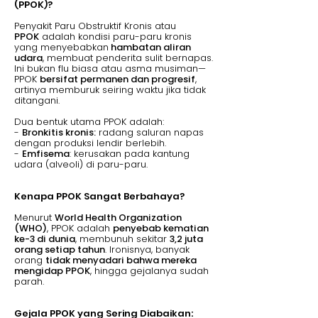
(PPOK)?
Penyakit Paru Obstruktif Kronis atau
PPOK
adalah kondisi paru-paru kronis
yang menyebabkan
hambatan aliran
udara
, membuat penderita sulit bernapas.
Ini bukan flu biasa atau asma musiman—
PPOK
bersifat permanen dan progresif
,
artinya memburuk seiring waktu jika tidak
ditangani.
Dua bentuk utama PPOK adalah:
-
Bronkitis kronis:
radang saluran napas
dengan produksi lendir berlebih.
-
Emfisema
: kerusakan pada kantung
udara (alveoli) di paru-paru.
Kenapa PPOK Sangat Berbahaya?
Menurut
World Health Organization
(WHO)
, PPOK adalah
penyebab kematian
ke-3 di dunia
, membunuh sekitar
3,2 juta
orang setiap tahun
. Ironisnya, banyak
orang
tidak menyadari bahwa mereka
mengidap PPOK
, hingga gejalanya sudah
parah.
Gejala PPOK yang Sering Diabaikan: