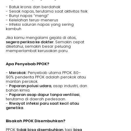
- Batuk kronis dan berdahak
- Sesak napas, terutama saat aktivitas fisik
- Bunyi napas “mengi”
- Kelelahan terus-menerus
- Infeksi saluran napas yang sering
kambuh
Jika kamu mengalami gejala di atas,
segera periksa ke dokter
. Semakin cepat
diketahui, semakin besar peluang
memperlambat kerusakan paru.
Apa Penyebab PPOK?
-
Merokok:
Penyebab utama PPOK. 80–
90% penderita PPOK adalah perokok atau
mantan perokok.
-
Paparan polusi udara
, asap industri, dan
bahan kimia.
-
Paparan asap dapur tanpa ventilasi
,
terutama di daerah pedesaan.
-
Riwayat infeksi paru saat kecil atau
genetika
.
Bisakah PPOK Disembuhkan?
PPOK
tidak bisa disembuhkan
, tapi
bisa