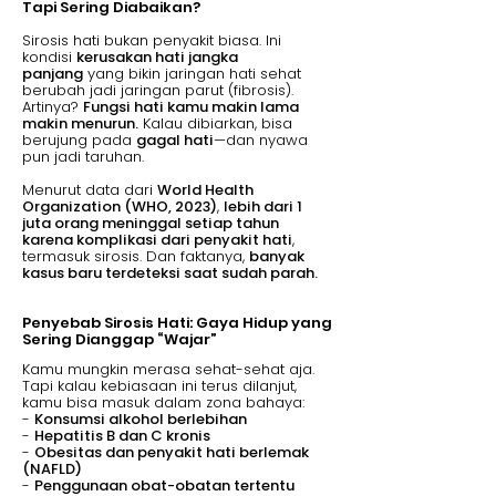
Tapi Sering Diabaikan?
Sirosis hati bukan penyakit biasa. Ini
kondisi
kerusakan hati jangka
panjang
yang bikin jaringan hati sehat
berubah jadi jaringan parut (fibrosis).
Artinya?
Fungsi hati kamu makin lama
makin menurun.
Kalau dibiarkan, bisa
berujung pada
gagal hati
—dan nyawa
pun jadi taruhan.
Menurut data dari
World Health
Organization (WHO, 2023)
,
lebih dari 1
juta orang meninggal setiap tahun
karena komplikasi dari penyakit hati
,
termasuk sirosis. Dan faktanya,
banyak
kasus baru terdeteksi saat sudah parah.
Penyebab Sirosis Hati: Gaya Hidup yang
Sering Dianggap “Wajar”
Kamu mungkin merasa sehat-sehat aja.
Tapi kalau kebiasaan ini terus dilanjut,
kamu bisa masuk dalam zona bahaya:
-
Konsumsi alkohol berlebihan
-
Hepatitis B dan C kronis
-
Obesitas dan penyakit hati berlemak
(NAFLD)
-
Penggunaan obat-obatan tertentu