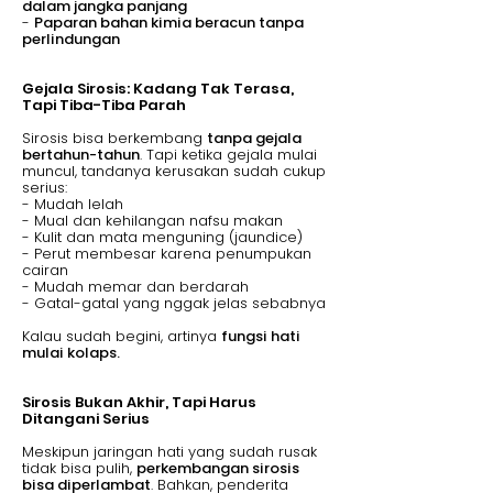
dalam jangka panjang
-
Paparan bahan kimia beracun tanpa
perlindungan
Gejala Sirosis: Kadang Tak Terasa,
Tapi Tiba-Tiba Parah
Sirosis bisa berkembang
tanpa gejala
bertahun-tahun
. Tapi ketika gejala mulai
muncul, tandanya kerusakan sudah cukup
serius:
- Mudah lelah
- Mual dan kehilangan nafsu makan
- Kulit dan mata menguning (jaundice)
- Perut membesar karena penumpukan
cairan
- Mudah memar dan berdarah
- Gatal-gatal yang nggak jelas sebabnya
Kalau sudah begini, artinya
fungsi hati
mulai kolaps.
Sirosis Bukan Akhir, Tapi Harus
Ditangani Serius
Meskipun jaringan hati yang sudah rusak
tidak bisa pulih,
perkembangan sirosis
bisa diperlambat
. Bahkan, penderita