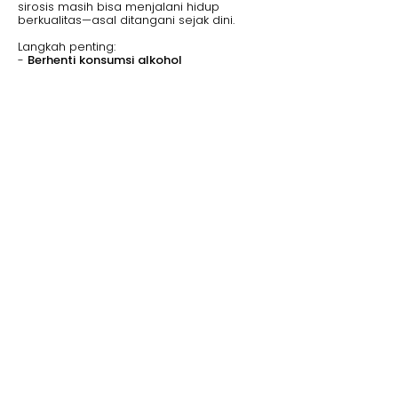
sirosis masih bisa menjalani hidup
berkualitas—asal ditangani sejak dini.
Langkah penting:
-
Berhenti konsumsi alkohol
-
Pengobatan hepatitis jika ada
-
Menurunkan berat badan
-
Pantau fungsi hati secara rutin
-
Diet sehat rendah lemak dan sodium
Sayangi Hati Sebelum Hati Kamu
Menyerah Diam-diam
Hati adalah organ vital yang kerja tanpa
henti—detoks racun, bantu metabolisme,
simpan energi. Tapi saat dia rusak,
nggak
ada alarm keras
yang kasih tahu.
Perlahan-lahan, tubuhmu bisa hancur dari
dalam.
Jadi sekarang pertanyaannya:
Mau terus
hidup tanpa peduli kesehatan hati, atau
mulai jaga dari sekarang sebelum
terlambat?
Kesehatan hati kamu bukan sesuatu yang
bisa ditawar.
Kamu yang tentukan
akhirnya.