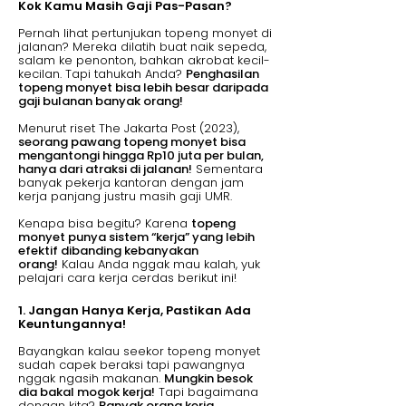
Kok Kamu Masih Gaji Pas-Pasan?
Pernah lihat pertunjukan topeng monyet di
jalanan? Mereka dilatih buat naik sepeda,
salam ke penonton, bahkan akrobat kecil-
kecilan. Tapi tahukah Anda?
Penghasilan
topeng monyet bisa lebih besar daripada
gaji bulanan banyak orang!
Menurut riset The Jakarta Post (2023),
se
orang pawang topeng monyet bisa
mengantongi hingga Rp10 juta per bulan,
hanya dari atraksi di jalanan!
Sementara
banyak pekerja kantoran dengan jam
kerja panjang justru masih gaji UMR.
Kenapa bisa begitu? Karena
topeng
monyet punya sistem “kerja” yang lebih
efektif dibanding kebanyakan
orang!
Kalau Anda nggak mau kalah, yuk
pelajari cara kerja cerdas berikut ini!
1. Jangan Hanya Kerja, Pastikan Ada
Keuntungannya!
Bayangkan kalau seekor topeng monyet
sudah capek beraksi tapi pawangnya
nggak ngasih makanan.
Mungkin besok
dia bakal mogok kerja!
Tapi bagaimana
dengan kita?
Banyak orang kerja