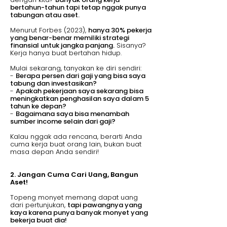
bertahun-tahun tapi tetap nggak punya
tabungan atau aset.
Menurut Forbes (2023),
hanya 30% pekerja
yang benar-benar memiliki strategi
finansial untuk jangka panjang.
Sisanya?
Kerja hanya buat bertahan hidup.
Mulai sekarang, tanyakan ke diri sendiri:
-
Berapa persen dari gaji yang bisa saya
tabung dan investasikan?
-
Apakah pekerjaan saya sekarang bisa
meningkatkan penghasilan saya dalam 5
tahun ke depan?
-
Bagaimana saya bisa menambah
sumber income selain dari gaji?
Kalau nggak ada rencana, berarti Anda
cuma kerja buat orang lain, bukan buat
masa depan Anda sendiri!
2. Jangan Cuma Cari Uang, Bangun
Aset!
Topeng monyet memang dapat uang
dari pertunjukan,
tapi pawangnya yang
kaya karena punya banyak monyet yang
bekerja buat dia!