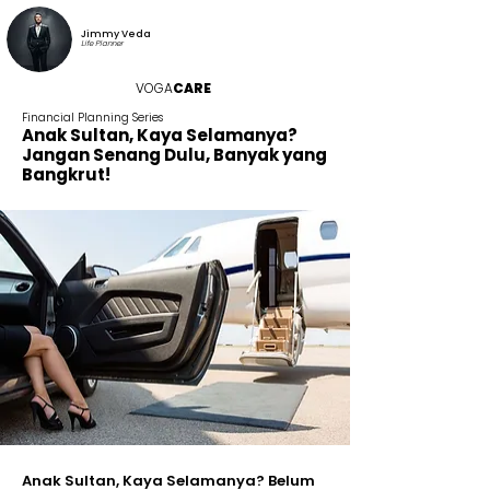
Jimmy Veda
Life Planner
VOGA
CARE
Financial Planning Series
Anak Sultan, Kaya Selamanya?
Jangan Senang Dulu, Banyak yang
Bangkrut!
Anak Sultan, Kaya Selamanya? Belum