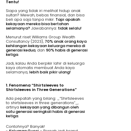
Tentu!
Siapa yang tidak iri melihat hidup anak
sultan? Mewah, bebas finansial, dan bisa
beli apa saja tanpa mikir.
Tapi apakah
kekayaan mereka bisa bertahan
selamanya?
Jawabannya:
tidak selalu!
Menurut riset Williams Group Wealth
Consultancy (2023),
70% anak orang kaya
kehilangan kekayaan keluarga mereka di
generasi kedua
, dan
90% habis di generasi
ketiga
.
Jadi, kalau Anda berpikir lahir di keluarga
kaya otomatis membuat Anda kaya
selamanya,
lebih baik pikir ulang!
1. Fenomena “Shirtsleeves to
Shirtsleeves in Three Generations”
Ada pepatah yang bilang: _“Shirtsleeves
to shirtsleeves in three generations”_,
artinya
kekayaan yang dibangun oleh
satu generasi seringkali habis di generasi
ketiga
.
Contohnya? Banyak!
-
Keluarga Gucci
– Pernah jadi brand