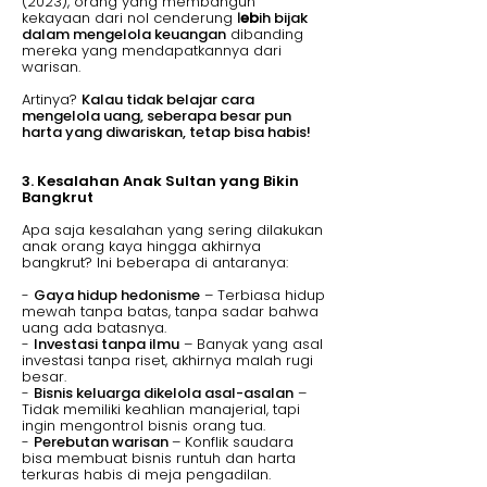
(2023), orang yang membangun
kekayaan dari nol cenderung
l
eb
ih bijak
dalam mengelola keuangan
dibanding
mereka yang mendapatkannya dari
warisan.
Artinya?
Kalau tidak belajar cara
mengelola uang, seberapa besar pun
harta yang diwariskan, tetap bisa habis!
3. Kesalahan Anak Sultan yang Bikin
Bangkrut
Apa saja kesalahan yang sering dilakukan
anak orang kaya hingga akhirnya
bangkrut? Ini beberapa di antaranya:
-
Gaya hidup hedonisme
– Terbiasa hidup
mewah tanpa batas, tanpa sadar bahwa
uang ada batasnya.
-
Investasi tanpa ilmu
– Banyak yang asal
investasi tanpa riset, akhirnya malah rugi
besar.
-
Bisnis keluarga dikelola asal-asalan
–
Tidak memiliki keahlian manajerial, tapi
ingin mengontrol bisnis orang tua.
-
Perebutan warisan
– Konflik saudara
bisa membuat bisnis runtuh dan harta
terkuras habis di meja pengadilan.