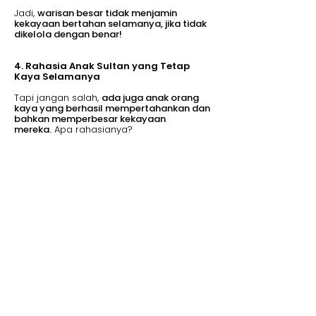
Jadi,
warisan besar tidak menjamin
kekayaan bertahan selamanya, jika tidak
dikelola dengan benar!
4. Rahasia Anak Sultan yang Tetap
Kaya Selamanya
Tapi jangan salah,
ada juga anak orang
kaya yang berhasil mempertahankan dan
bahkan memperbesar kekayaan
mereka.
Apa rahasianya?
-
Belajar investasi dan keuangan sejak din
i
– Pahami cara kerja uang, bukan hanya
menghabiskannya.
-
Jangan hanya mengandalkan warisan,
buat sumber pendapatan sendiri
–
Bangun bisnis atau investasi di aset
produktif.
-
Hindari mental “sultan” yang boros
–
Terapkan prinsip hidup sederhana meski
punya banyak uang.
-
Jaga bisnis keluarga dengan
profesionalisme
– Jangan asal ambil alih
bisnis tanpa keahlian.
-
Gunakan jasa perencana keuangan
–
Belajar dari ahli agar tidak salah langkah
dalam mengelola harta.