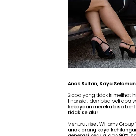
Anak Sultan, Kaya Selaman
Siapa yang tidak iri melihat
finansial, dan bisa beli apa s
kekayaan mereka bisa ber
tidak selalu!
Menurut riset Williams Grou
anak orang kaya kehilanga
generasi kedua
, dan
90% ha