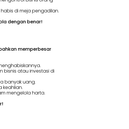
 habis di meja pengadilan.
lola dengan benar!
n bahkan memperbesar
 menghabiskannya.
 bisnis atau investasi di
ya banyak uang.
a keahlian.
lam mengelola harta.
r!