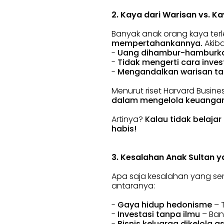
2. Kaya dari Warisan vs. Ka
Banyak anak orang kaya ter
mempertahankannya.
Akib
-
Uang dihambur-hamburkan
-
Tidak mengerti cara invest
-
Mengandalkan warisan tanp
Menurut riset Harvard Busi
dalam mengelola keuanga
Artinya?
Kalau tidak belaja
habis!
3. Kesalahan Anak Sultan y
Apa saja kesalahan yang ser
antaranya:
-
Gaya hidup hedonisme
– 
-
Investasi tanpa ilmu
– Bany
-
Bisnis keluarga dikelola a