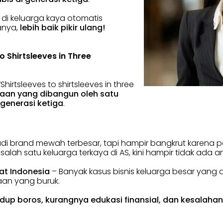
ir di keluarga kaya otomatis
anya,
lebih baik pikir ulang!
o Shirtsleeves in Three
irtsleeves to shirtsleeves in three
aan yang dibangun oleh satu
 generasi ketiga
.
Jenna Halim
Voga Care Assistant
adi brand mewah terbesar, tapi hampir bangkrut karena p
 salah satu keluarga terkaya di AS, kini hampir tidak ada
at Indonesia
– Banyak kasus bisnis keluarga besar yang 
laan yang buruk.
dup boros, kurangnya edukasi finansial, dan kesalaha