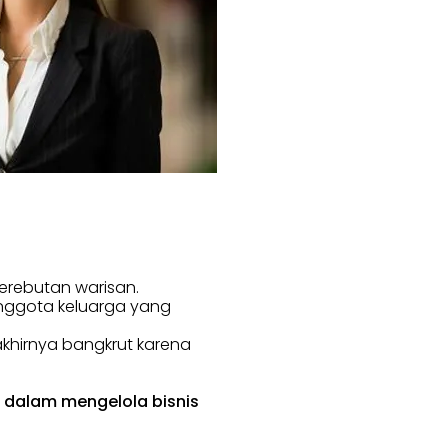
erebutan warisan.
 anggota keluarga yang
akhirnya bangkrut karena
n dalam mengelola bisnis