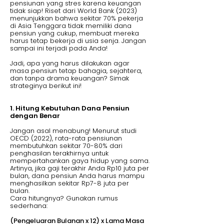
pensiunan yang stres karena keuangan
tidak siap! Riset dari World Bank (2023)
menunjukkan bahwa sekitar 70% pekerja
di Asia Tenggara tidak memiliki dana
pensiun yang cukup, membuat mereka
harus tetap bekerja di usia senja. Jangan
sampai ini terjadi pada Anda!
Jadi, apa yang harus dilakukan agar
masa pensiun tetap bahagia, sejahtera,
dan tanpa drama keuangan? Simak
strateginya berikut ini!
1. Hitung Kebutuhan Dana Pensiun
dengan Benar
Jangan asal menabung! Menurut studi
OECD (2022), rata-rata pensiunan
membutuhkan sekitar 70-80% dari
penghasilan terakhirnya untuk
mempertahankan gaya hidup yang sama.
Artinya, jika gaji terakhir Anda Rp10 juta per
bulan, dana pensiun Anda harus mampu
menghasilkan sekitar Rp7-8 juta per
bulan.
Cara hitungnya? Gunakan rumus
sederhana:
(Pengeluaran Bulanan x 12) x Lama Masa