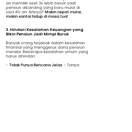
an memiliki aset 3x lebih besar saat
pensiun dibanding yang baru mulai di
usia 40-an. Artinya?
Makin cepat mulai,
makin santai hidup di masa tua!
3. Hindari Kesalahan Keuangan yang
Bikin Pensiun Jadi Mimpi Buruk
Banyak orang terjebak dalam kesalahan
finansial yang menggerus dana pensiun
mereka. Beberapa kesalahan umum yang
harus dihindari:
-
Tidak Punya Rencana Jelas
– Tanpa
perencanaan matang, uang bisa cepat
habis dalam 5-10 tahun pertama pensiun.
-
Tidak Punya Proteksi Kesehatan
– Biaya
medis adalah salah satu pengeluaran
terbesar bagi lansia.
-
Gaya Hidup Konsumtif
– Jangan
tergoda foya-foya di awal pensiun hanya
karena merasa sudah ‘bebas’ dari kerja.
-
Terlalu Bergantung pada Anak
–
Generasi muda kini menghadapi
tantangan ekonomi sendiri, jadi jangan
mengandalkan mereka 100%.
Sudah Siap Bahagia di Masa Pensiun?