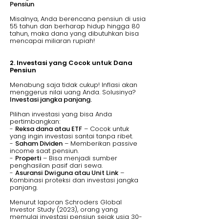
Pensiun
Misalnya, Anda berencana pensiun di usia
55 tahun dan berharap hidup hingga 80
tahun, maka dana yang dibutuhkan bisa
mencapai miliaran rupiah!
2. Investasi yang Cocok untuk Dana
Pensiun
Menabung saja tidak cukup! Inflasi akan
menggerus nilai uang Anda. Solusinya?
Investasi jangka panjang.
Pilihan investasi yang bisa Anda
pertimbangkan:
-
Reksa dana atau ETF
– Cocok untuk
yang ingin investasi santai tanpa ribet.
-
Saham Dividen
– Memberikan passive
income saat pensiun.
-
Properti
– Bisa menjadi sumber
penghasilan pasif dari sewa.
-
Asuransi Dwiguna atau Unit Link
–
Kombinasi proteksi dan investasi jangka
panjang.
Menurut laporan Schroders Global
Investor Study (2023), orang yang
memulai investasi pensiun sejak usia 30-