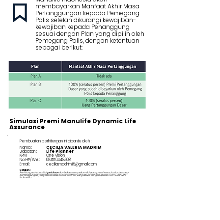
membayarkan Manfaat Akhir Masa
Pertanggungan kepada Pemegang
Polis setelah dikurangi kewajiban-
kewajiban kepada Penanggung
sesuai dengan Plan yang dipilih oleh
Pemegang Polis, dengan ketentuan
sebagai berikut:
Simulasi Premi Manulife Dynamic Life
Assurance
Pembuatan perhitungan ini dibantu oleh :
Nama :
CECILIA VALERIA MADRIM
Jabatan :
Life Planner
KPM
One Vision
No HP/WA :
081510448908
Email :
cecilia.madrim15@gmail.com
Catatan :
Perhitungan ini bersifat
perkiraan
dan bukan merupakan nilai pasti premi sesuai usia dan uang
pertanggungan yang dikehendaki sesuai ilustrasi yang dibuat dengan aplikasi resmi Manulife
Indonesia.