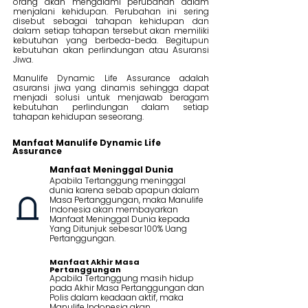
orang akan mengalami perubahan dalam
menjalani kehidupan. Perubahan ini sering
disebut sebagai tahapan kehidupan dan
dalam setiap tahapan tersebut akan memiliki
kebutuhan yang berbeda-beda. Begitupun
kebutuhan akan perlindungan atau Asuransi
Jiwa.
Manulife Dynamic Life Assurance adalah
asuransi jiwa yang dinamis sehingga dapat
menjadi solusi untuk menjawab beragam
kebutuhan perlindungan dalam setiap
tahapan kehidupan seseorang.
Manfaat Manulife Dynamic Life
Assurance
Manfaat Meninggal Dunia
Apabila Tertanggung meninggal
dunia karena sebab apapun dalam
Masa Pertanggungan, maka Manulife
Indonesia akan membayarkan
Manfaat Meninggal Dunia kepada
Yang Ditunjuk sebesar 100% Uang
Pertanggungan.
Manfaat Akhir Masa
Pertanggungan
Apabila Tertanggung masih hidup
pada Akhir Masa Pertanggungan dan
Polis dalam keadaan aktif, maka
Manulife Indonesia akan