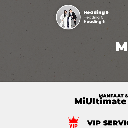
Heading 6
Heading 6
Heading 6
M
MANFAAT &
MiUltimate
VIP SERVI