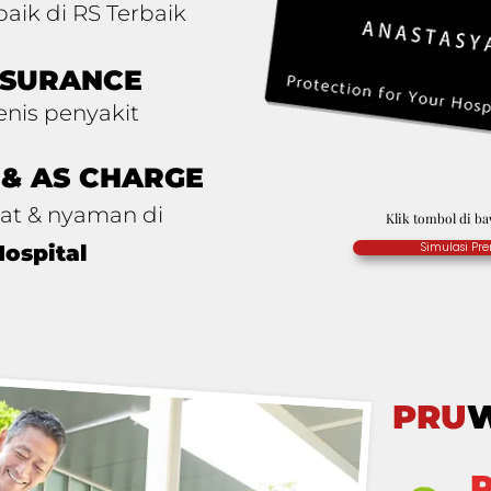
aik di RS Terbaik
NSURANCE
enis penyakit
 & AS CHARGE
at & nyaman di
Klik tombol di ba
Simulasi Pr
Hospital
PRU
W