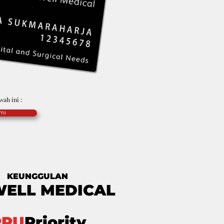
wah ini :
emi
KEUNGGULAN
ELL MEDICAL
PRU
Priority