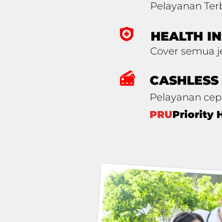
Pelayanan Terb
HEALTH I
Cover semua j
CASHLESS
Pelayanan cep
PRU
Priority 