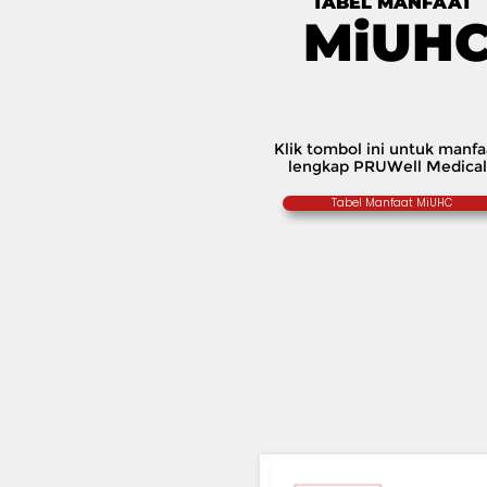
TABEL MANFAAT
MiUH
Klik tombol ini untuk manfa
lengkap PRUWell Medical
Tabel Manfaat MiUHC