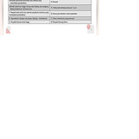
Klik tombol ini untuk melihat daftar 18 penyakit tertentu yang
dikecualikan pada 12 bulan pertama PRUWell Medical
Daftar Pengecualian PWM
for more info
HUBUNGI SAYA
Saya akan siap membantu