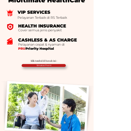
MiUltimate HealthCare
VIP SERVICES
Pelayanan Terbaik di RS Terbaik
HEALTH INSURANCE
Cover semua jenis penyakit
CASHLESS & AS CHARGE
Pelayanan cepat & nyaman di
PRU
Priority Hospital
Klik tombol di bawah ini :
Simulasi Premi