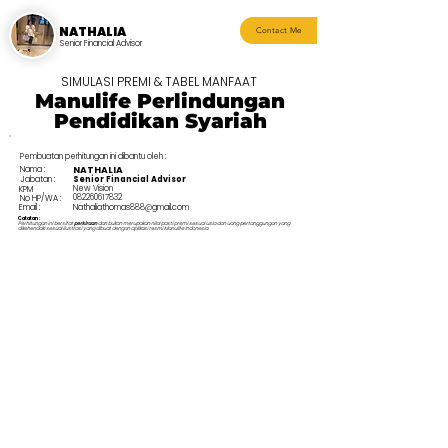
NATHALIA
Contact Me
Senior Financial Advisor
SIMULASI PREMI & TABEL MANFAAT
Manulife Perlindungan
Pendidikan Syariah
Pembuatan perhitungan ini dibantu oleh :
Nama :
NATHALIA
Jabatan :
Senior Financial Advisor
New Vision
KPM
082260617832
No HP/WA :
Email :
Nathaliathomas888@gmail.com
Catatan :
Perhitungan ini bersifat
perkiraan
dan bukan merupakan nilai pasti premi sesuai usia dan uang pertanggungan yang
dikehendaki sesuai ilustrasi yang dibuat dengan aplikasi resmi Manulife Indonesia.