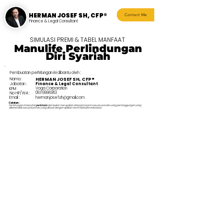
HERMAN JOSEF SH, CFP®
Contact Me
Finance & Legal Consultant
SIMULASI PREMI & TABEL MANFAAT
Manulife Perlindungan
Diri Syariah
Pembuatan perhitungan ini dibantu oleh :
Nama :
HERMAN JOSEF SH, CFP®
Jabatan :
Finance & Legal Consultant
Voga Corporation
KPM
08119998963
No HP/WA :
Email :
herman.josef.sh@gmail.com
Catatan :
Perhitungan ini bersifat
perkiraan
dan bukan merupakan nilai pasti premi sesuai usia dan uang pertanggungan yang
dikehendaki sesuai ilustrasi yang dibuat dengan aplikasi resmi Manulife Indonesia.