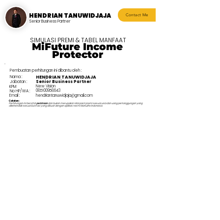
HENDRIAN TANUWIDJAJA
Contact Me
Senior Business Partner
SIMULASI PREMI & TABEL MANFAAT
MiFuture Income
Protector
Pembuatan perhitungan ini dibantu oleh :
Nama :
HENDRIAN TANUWIDJAJA
Jabatan :
Senior Business Partner
New Vision
KPM
085100958643
No HP/WA :
Email :
hendriantanuwidjaja@gmail.com
Catatan :
Perhitungan ini bersifat
perkiraan
dan bukan merupakan nilai pasti premi sesuai usia dan uang pertanggungan yang
dikehendaki sesuai ilustrasi yang dibuat dengan aplikasi resmi Manulife Indonesia.