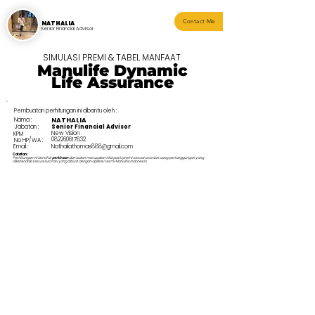
Contact Me
NATHALIA
Senior Financial Advisor
SIMULASI PREMI & TABEL MANFAAT
Manulife Dynamic
Life Assurance
Pembuatan perhitungan ini dibantu oleh :
Nama :
NATHALIA
Jabatan :
Senior Financial Advisor
New Vision
KPM
082260617832
No HP/WA :
Email :
Nathaliathomas888@gmail.com
Catatan :
Perhitungan ini bersifat
perkiraan
dan bukan merupakan nilai pasti premi sesuai usia dan uang pertanggungan yang
dikehendaki sesuai ilustrasi yang dibuat dengan aplikasi resmi Manulife Indonesia.